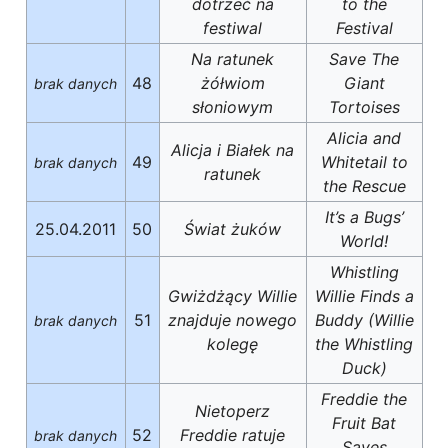
dotrzeć na
to the
festiwal
Festival
Na ratunek
Save The
48
żółwiom
Giant
brak danych
słoniowym
Tortoises
Alicia and
Alicja i Białek na
49
Whitetail to
brak danych
ratunek
the Rescue
It’s a Bugs’
25.04.2011
50
Świat żuków
World!
Whistling
Gwiżdżący Willie
Willie Finds a
51
znajduje nowego
Buddy (Willie
brak danych
kolegę
the Whistling
Duck)
Freddie the
Nietoperz
Fruit Bat
52
Freddie ratuje
brak danych
Saves