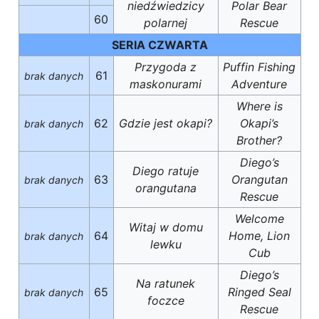
niedźwiedzicy
Polar Bear
60
polarnej
Rescue
SERIA CZWARTA
Przygoda z
Puffin Fishing
61
brak danych
maskonurami
Adventure
Where is
62
Gdzie jest okapi?
Okapi’s
brak danych
Brother?
Diego’s
Diego ratuje
63
Orangutan
brak danych
orangutana
Rescue
Welcome
Witaj w domu
64
Home, Lion
brak danych
lewku
Cub
Diego’s
Na ratunek
65
Ringed Seal
brak danych
foczce
Rescue