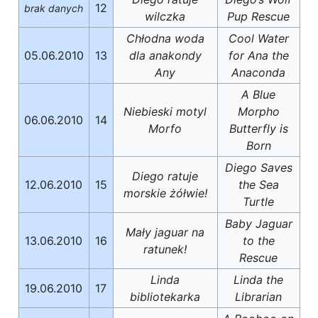
12
brak danych
wilczka
Pup Rescue
Chłodna woda
Cool Water
05.06.2010
13
dla anakondy
for Ana the
Any
Anaconda
A Blue
Niebieski motyl
Morpho
06.06.2010
14
Morfo
Butterfly is
Born
Diego Saves
Diego ratuje
12.06.2010
15
the Sea
morskie żółwie!
Turtle
Baby Jaguar
Mały jaguar na
13.06.2010
16
to the
ratunek!
Rescue
Linda
Linda the
19.06.2010
17
bibliotekarka
Librarian