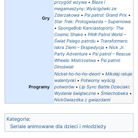
przygód wzywa
•
Blaze i
megamaszyny: Wyścigówki ze
Zderzakowa
•
Psi patrol: Grand Prix
•
Gry
Star Trek: Protogwiazda – Supernowa
•
SpongeBob Kanciastoporty: The
Cosmic Shake
•
PAW Patrol World –
Świat Psiego patrolu
•
Transformers:
Iskra Ziemi – Ekspedycja
•
Nick Jr.
Party Adventure
•
Psi patrol – Rescue
Wheels: Mistrzostwa‎
•
Psi patrol:
Dinoświat
Nickel-ho-ho-ho-deon!
•
Mikołaj ratuje
walentynki
•
Potworny wyścig
Programy
potworów
•
Lip Sync Battle Dzieciaki:
Wydanie świąteczne
•
Śmiechobeka
•
NickGwiazdka z gwiazdami
Kategoria
:
Seriale animowane dla dzieci i młodzieży