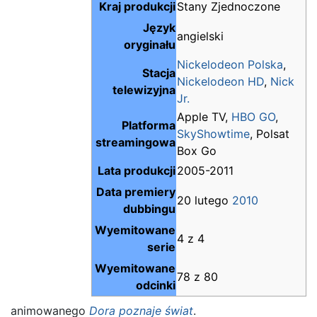
Kraj produkcji
Stany Zjednoczone
Język
angielski
oryginału
Nickelodeon Polska
,
Stacja
Nickelodeon HD
,
Nick
telewizyjna
Jr.
Apple TV,
HBO GO
,
Platforma
SkyShowtime
, Polsat
streamingowa
Box Go
Lata produkcji
2005-2011
Data premiery
20 lutego
2010
dubbingu
Wyemitowane
4 z 4
serie
Wyemitowane
78 z 80
odcinki
animowanego
Dora poznaje świat
.