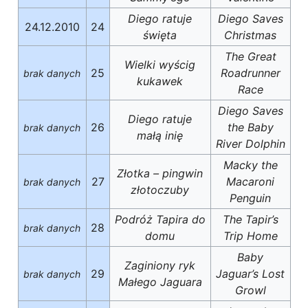
Diego ratuje
Diego Saves
24.12.2010
24
święta
Christmas
The Great
Wielki wyścig
25
Roadrunner
brak danych
kukawek
Race
Diego Saves
Diego ratuje
26
the Baby
brak danych
małą inię
River Dolphin
Macky the
Złotka – pingwin
27
Macaroni
brak danych
złotoczuby
Penguin
Podróż Tapira do
The Tapir’s
28
brak danych
domu
Trip Home
Baby
Zaginiony ryk
29
Jaguar’s Lost
brak danych
Małego Jaguara
Growl