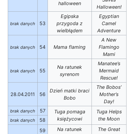
halloween
Halloween!
Egipska
Egyptian
53
przygoda z
Camel
brak danych
wielbłądem
Adventure
A New
54
Mama flaming
Flamingo
brak danych
Mami
Manatee’s
Na ratunek
55
Mermaid
brak danych
syrenom
Rescue!
The Bobos’
Dzień matki braci
28.04.2011
56
Mother’s
Bobo
Day!
57
brak danych
Tuga pomaga
Tuga Helps
księżycowi
the Moon
58
brak danych
Na ratunek
The Great
59