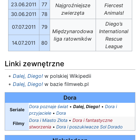
23.06.2011
77
Najgroźniejsze
Fiercest
zwierzęta
Animals!
30.06.2011
78
Diego’s
07.07.2011
79
Międzynarodowa
International
liga ratowników
Rescue
14.07.2011
80
League
Linki zewnętrzne
Dalej, Diego!
w polskiej Wikipedii
Dalej, Diego!
w bazie filmweb.pl
Dora
Dora poznaje świat
•
Dalej, Diego!
•
Dora i
Seriale
przyjaciele
•
Dora
Dora i Miasto Złota
•
Dora i fantastyczne
Filmy
stworzenia
•
Dora i poszukiwacze Sol Dorado