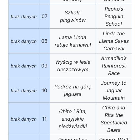
Pepito’s
Szkoła
07
Penguin
brak danych
pingwinów
School
Linda the
Lama Linda
08
Llama Saves
brak danych
ratuje karnawał
Carnaval
Armadillo’s
Wyścig w lesie
09
Rainforest
brak danych
deszczowym
Race
Journey to
Podróż na górę
10
Jaguar
brak danych
jaguara
Mountain
Chito and
Chito i Rita,
Rita the
11
andyjskie
brak danych
Spectacled
niedźwiadki
Bears
Diego ratuje
Diego’s Wolf