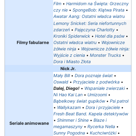
Film
•
Harmidom na Święta: Grzeczny
czy nie
•
SpongeBob: Klątwa Pirata
•
Awatar Aang: Ostatni władca wiatru
Lemony Snicket: Seria niefortunnych
zdarzeń
•
Pajęczyna Charlotty
•
Kroniki Spiderwick
•
Hotel dla psów
•
Filmy fabularne
Ostatni władca wiatru
•
Wojownicze
żółwie ninja
•
Wojownicze żółwie ninja:
Wyjście z cienia
•
Monster Trucks
•
Dora i Miasto Złota
Nick Jr.
Mały Bill
•
Dora poznaje świat
•
Oswald
•
Przyjaciele z podwórka
•
Dalej, Diego!
•
Wspaniałe zwierzaki
•
Ni Hao Kai Lan
•
Umizoomi
•
Bąbelkowy świat gupików
•
Psi patrol
•
Wallykazam
•
Dora i przyjaciele
•
Fresh Beat Band. Kapela detektywów
•
Shimmer i Shine
•
Blaze i
Seriale animowane
megamaszyny
•
Rycerka Nella
•
Sunny Pogodna
•
Kuchciwróżki
•