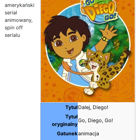
amerykański
serial
animowany,
spin off
serialu
Tytuł
Dalej, Diego!
Tytuł
Go, Diego, Go!
oryginalny
Gatunek
animacja