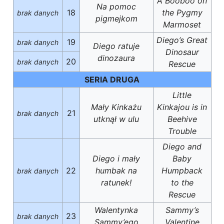
A Booboo on
Na pomoc
18
the Pygmy
brak danych
pigmejkom
Marmoset
Diego’s Great
19
brak danych
Diego ratuje
Dinosaur
dinozaura
20
brak danych
Rescue
SERIA DRUGA
Little
Mały Kinkażu
Kinkajou is in
21
brak danych
utknął w ulu
Beehive
Trouble
Diego and
Diego i mały
Baby
22
humbak na
Humpback
brak danych
ratunek!
to the
Rescue
Walentynka
Sammy’s
23
brak danych
Sammy’ego
Valentine