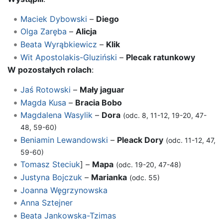
Maciek Dybowski
–
Diego
Olga Zaręba
–
Alicja
Beata Wyrąbkiewicz
–
Klik
Wit Apostolakis-Gluziński
–
Plecak ratunkowy
W pozostałych rolach
:
Jaś Rotowski
–
Mały jaguar
Magda Kusa
–
Bracia Bobo
Magdalena Wasylik
–
Dora
(odc. 8, 11-12, 19-20, 47-
48, 59-60)
Beniamin Lewandowski
–
Pleack Dory
(odc. 11-12, 47,
59-60)
Tomasz Steciuk
] –
Mapa
(odc. 19-20, 47-48)
Justyna Bojczuk
–
Marianka
(odc. 55)
Joanna Węgrzynowska
Anna Sztejner
Beata Jankowska-Tzimas