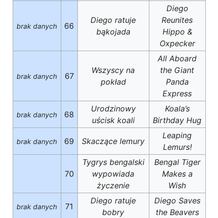
Diego
Diego ratuje
Reunites
66
brak danych
bąkojada
Hippo &
Oxpecker
All Aboard
Wszyscy na
the Giant
67
brak danych
pokład
Panda
Express
Urodzinowy
Koala’s
68
brak danych
uścisk koali
Birthday Hug
Leaping
69
Skaczące lemury
brak danych
Lemurs!
Tygrys bengalski
Bengal Tiger
70
wypowiada
Makes a
życzenie
Wish
Diego ratuje
Diego Saves
71
brak danych
bobry
the Beavers