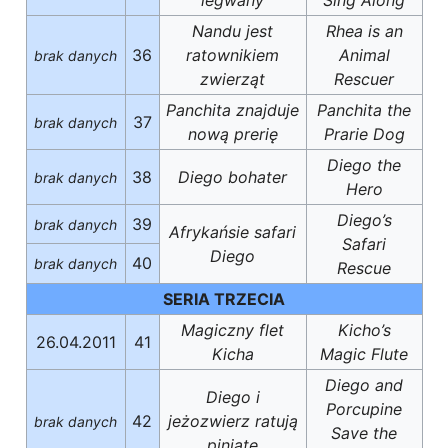
Nandu jest
Rhea is an
36
ratownikiem
Animal
brak danych
zwierząt
Rescuer
Panchita znajduje
Panchita the
37
brak danych
nową prerię
Prarie Dog
Diego the
38
Diego bohater
brak danych
Hero
Diego’s
39
brak danych
Afrykańsie safari
Safari
Diego
40
brak danych
Rescue
SERIA TRZECIA
Magiczny flet
Kicho’s
26.04.2011
41
Kicha
Magic Flute
Diego and
Diego i
Porcupine
42
jeżozwierz ratują
brak danych
Save the
piniatę