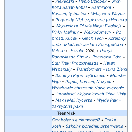
•
Piekaczki
•
Henio Dzióbek
•
Świń
Koza Banan Robal
•
Harmidom
•
Bunsen, ty bestio!
•
Witajcie w Wayne
•
Przygody Niebezpiecznego Henryka
•
Wojownicze Żółwie Ninja: Ewolucja
•
Pinky Malinky
•
Wielkodomscy
•
Po
prostu Kucek
•
Glitch Tech
•
Koralowy
obóz: Młodzieńcze lato SpongeBoba
•
Reksin
•
Pełzaki
•
Patryk
(2020)
Rozgwiazda Show
•
Pocztowa Góra
•
Star Trek: Protogwiazda
•
Natan
Wspaniały
•
Transformers – Iskra Ziemi
•
Sammy i Raj w pętli czasu
•
Monster
High
•
Papier, Kamień, Nożyce
•
Wróżkowie chrzestni: Nowe życzenie
•
Opowieści Wojowniczych Żółwi Ninja
•
Max i Mali Rycerze
•
Wylde Pak –
zakręcona paka
TeenNick
Czy boisz się ciemności?
•
Drake i
Josh
•
Szkolny poradnik przetrwania
•