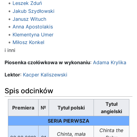
Leszek Zduń
Jakub Szydłowski
Janusz Wituch
Anna Apostolakis
Klementyna Umer
Miłosz Konkel
i inni
Piosenka czołówkowa w wykonaniu
:
Adama Krylika
Lektor
:
Kacper Kaliszewski
Spis odcinków
Tytuł
Premiera
№
Tytuł polski
angielski
SERIA PIERWSZA
Chinta the
Chinta, mała