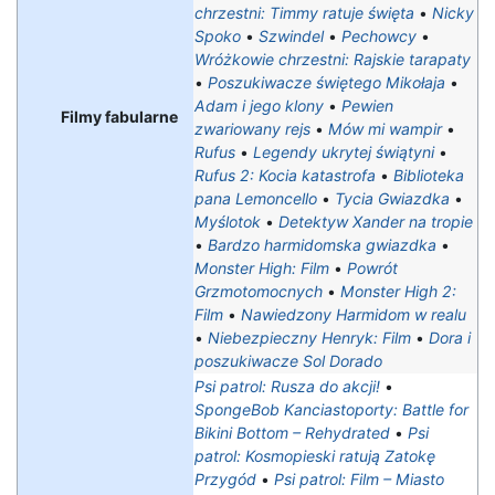
chrzestni: Timmy ratuje święta
•
Nicky
Spoko
•
Szwindel
•
Pechowcy
•
Wróżkowie chrzestni: Rajskie tarapaty‎
•
Poszukiwacze świętego Mikołaja
•
Adam i jego klony
•
Pewien
Filmy fabularne
zwariowany rejs
•
Mów mi wampir
•
Rufus
•
Legendy ukrytej świątyni
•
Rufus 2: Kocia katastrofa
•
Biblioteka
pana Lemoncello
•
Tycia Gwiazdka
•
Myślotok
•
Detektyw Xander na tropie
•
Bardzo harmidomska gwiazdka
•
Monster High: Film
•
Powrót
Grzmotomocnych
•
Monster High 2:
Film
•
Nawiedzony Harmidom w realu
•
Niebezpieczny Henryk: Film
•
Dora i
poszukiwacze Sol Dorado
Psi patrol: Rusza do akcji!
•
SpongeBob Kanciastoporty: Battle for
Bikini Bottom – Rehydrated
•
Psi
patrol: Kosmopieski ratują Zatokę
Przygód
•
Psi patrol: Film – Miasto