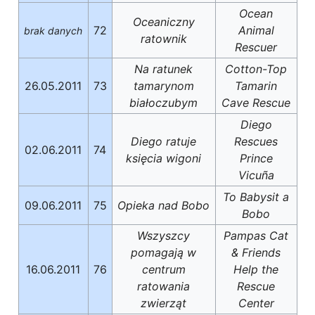
Ocean
Oceaniczny
72
Animal
brak danych
ratownik
Rescuer
Na ratunek
Cotton-Top
26.05.2011
73
tamarynom
Tamarin
białoczubym
Cave Rescue
Diego
Diego ratuje
Rescues
02.06.2011
74
księcia wigoni
Prince
Vicuña
To Babysit a
09.06.2011
75
Opieka nad Bobo
Bobo
Wszyszcy
Pampas Cat
pomagają w
& Friends
16.06.2011
76
centrum
Help the
ratowania
Rescue
zwierząt
Center