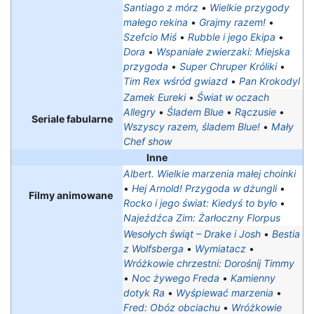
Santiago z mórz
•
Wielkie przygody
małego rekina
•
Grajmy razem!
•
Szefcio Miś
•
Rubble i jego Ekipa
•
Dora
•
Wspaniałe zwierzaki: Miejska
przygoda
•
Super Chruper Króliki
•
Tim Rex wśród gwiazd
•
Pan Krokodyl
Zamek Eureki
•
Świat w oczach
Allegry
•
Śladem Blue
•
Rączusie
•
Seriale fabularne
Wszyscy razem, śladem Blue!
•
Mały
Chef show
Inne
Albert. Wielkie marzenia małej choinki
•
Hej Arnold! Przygoda w dżungli
•
Filmy animowane
Rocko i jego świat: Kiedyś to było
•
Najeźdźca Zim: Żarłoczny Florpus
Wesołych świąt – Drake i Josh
•
Bestia
z Wolfsberga
•
Wymiatacz
•
Wróżkowie chrzestni: Dorośnij Timmy
•
Noc żywego Freda
•
Kamienny
dotyk Ra
•
Wyśpiewać marzenia
•
Fred: Obóz obciachu
•
Wróżkowie