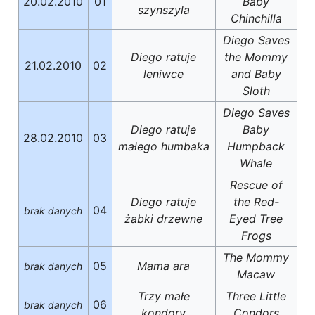
20.02.2010
01
Baby
szynszyla
Chinchilla
Diego Saves
Diego ratuje
the Mommy
21.02.2010
02
leniwce
and Baby
Sloth
Diego Saves
Diego ratuje
Baby
28.02.2010
03
małego humbaka
Humpback
Whale
Rescue of
Diego ratuje
the Red-
04
brak danych
żabki drzewne
Eyed Tree
Frogs
The Mommy
05
Mama ara
brak danych
Macaw
Trzy małe
Three Little
06
brak danych
kondory
Condors