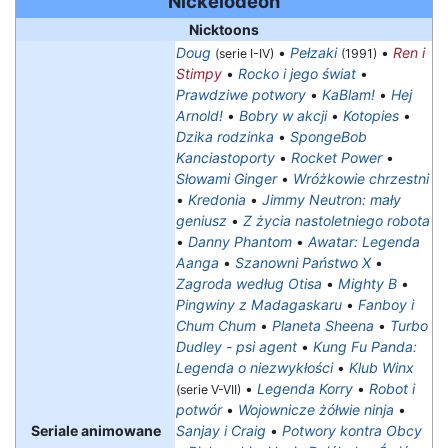
Nickelodeon
Nicktoons
Doug
•
Pełzaki
•
Ren i
(serie I-IV)
(1991)
Stimpy
•
Rocko i jego świat
•
Prawdziwe potwory
•
KaBlam!
•
Hej
Arnold!
•
Bobry w akcji
•
Kotopies
•
Dzika rodzinka
•
SpongeBob
Kanciastoporty
•
Rocket Power
•
Słowami Ginger
•
Wróżkowie chrzestni
•
Kredonia
•
Jimmy Neutron: mały
geniusz
•
Z życia nastoletniego robota
•
Danny Phantom
•
Awatar: Legenda
Aanga
•
Szanowni Państwo X
•
Zagroda według Otisa
•
Mighty B
•
Pingwiny z Madagaskaru
•
Fanboy i
Chum Chum
•
Planeta Sheena
•
Turbo
Dudley - psi agent
•
Kung Fu Panda:
Legenda o niezwykłości
•
Klub Winx
•
Legenda Korry
•
Robot i
(serie V-VII)
potwór
•
Wojownicze żółwie ninja
•
Seriale animowane
Sanjay i Craig
•
Potwory kontra Obcy