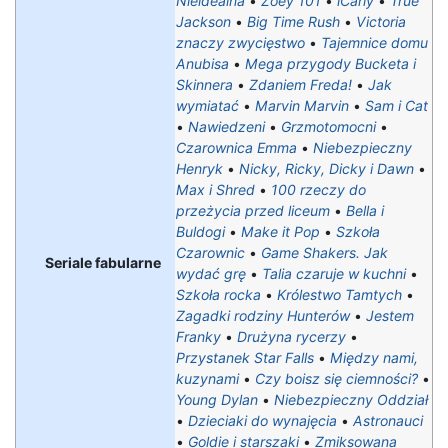
Nieidealna
•
Zoey 101
•
iCarly
•
True
Jackson
•
Big Time Rush
•
Victoria
znaczy zwycięstwo
•
Tajemnice domu
Anubisa
•
Mega przygody Bucketa i
Skinnera
•
Zdaniem Freda!
•
Jak
wymiatać
•
Marvin Marvin
•
Sam i Cat
•
Nawiedzeni
•
Grzmotomocni
•
Czarownica Emma
•
Niebezpieczny
Henryk
•
Nicky, Ricky, Dicky i Dawn
•
Max i Shred
•
100 rzeczy do
przeżycia przed liceum
•
Bella i
Buldogi
•
Make it Pop
•
Szkoła
Czarownic
•
Game Shakers. Jak
Seriale fabularne
wydać grę
•
Talia czaruje w kuchni
•
Szkoła rocka
•
Królestwo Tamtych
•
Zagadki rodziny Hunterów
•
Jestem
Franky
•
Drużyna rycerzy
•
Przystanek Star Falls
•
Między nami,
kuzynami
•
Czy boisz się ciemności?
•
Young Dylan
•
Niebezpieczny Oddział
•
Dzieciaki do wynajęcia
•
Astronauci
•
Goldie i starszaki
•
Zmiksowana