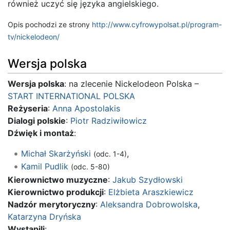
również uczyć się języka angielskiego.
Opis pochodzi ze strony
http://www.cyfrowypolsat.pl/program-
tv/nickelodeon/
Wersja polska
Wersja polska
: na zlecenie Nickelodeon Polska –
START INTERNATIONAL POLSKA
Reżyseria
:
Anna Apostolakis
Dialogi polskie
:
Piotr Radziwiłowicz
Dźwięk i montaż
:
Michał Skarżyński
,
(odc. 1-4)
Kamil Pudlik
(odc. 5-80)
Kierownictwo muzyczne
:
Jakub Szydłowski
Kierownictwo produkcji
:
Elżbieta Araszkiewicz
Nadzór merytoryczny
:
Aleksandra Dobrowolska
,
Katarzyna Dryńska
Wystąpili
: