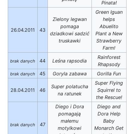
Pinata!
Green Iguan
Zielony legwan
helps
pomaga
Abuelito
26.04.2011
43
dziadkowi sadzić
Plant a New
truskawki
Strawberry
Farm!
Rainforest
44
Leśna rapsodia
brak danych
Rhapsody
45
Goryla zabawa
Gorilla Fun
brak danych
Super Flying
Super polatucha
28.04.2011
46
Squirrel to
na ratunek
the Rescue!
Diego i Dora
Diego and
pomagają
Dora Help
małemu
Baby
47
brak danych
motylkowi
Monarch Get