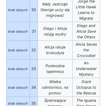
Jorge the
Mały Jastrząb
Little Hawk
30
George uczy się
brak danych
Learns to
migrować
Migrate
Diego and
Diego i Alicja
31
Alicia Save
brak danych
ratują wydry
the Otters
Alicia Saves
Alicja ratuje
32
the
brak danych
krokodyla
Crocodile!
An
Podwodna
33
Underwater
brak danych
tajemnica
Mystery
Wielka
Giant
34
ośmiornico, na
Octopus to
brak danych
pomoc
the Rescue
Śpierwające
The Iguana
35
brak danych
legwany
Sing Along