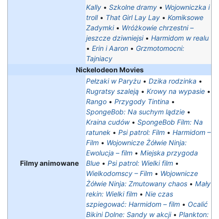
Kally
•
Szkolne dramy
•
Wojowniczka i
troll
•
That Girl Lay Lay
•
Komiksowe
Zadymki
•
Wróżkowie chrzestni –
jeszcze dziwniejsi
•
Harmidom w realu
•
Erin i Aaron
•
Grzmotomocni:
Tajniacy
Nickelodeon Movies
Pełzaki w Paryżu
•
Dzika rodzinka
•
Rugratsy szaleją
•
Krowy na wypasie
•
Rango
•
Przygody Tintina
•
SpongeBob: Na suchym lądzie
•
Kraina cudów
•
SpongeBob Film: Na
ratunek
•
Psi patrol: Film
•
Harmidom –
Film
•
Wojownicze Żółwie Ninja:
Ewolucja – film
•
Miejska przygoda
Filmy animowane
Blue
•
Psi patrol: Wielki film
•
Wielkodomscy – Film
•
Wojownicze
Żółwie Ninja: Zmutowany chaos
•
Mały
rekin: Wielki film
•
Nie czas
szpiegować: Harmidom – film
•
Ocalić
Bikini Dolne: Sandy w akcji
•
Plankton: