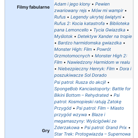
Adam i jego klony
•
Pewien
Filmy fabularne
zwariowany rejs
•
Mów mi wampir
•
Rufus
•
Legendy ukrytej świątyni
•
Rufus 2: Kocia katastrofa
•
Biblioteka
pana Lemoncello
•
Tycia Gwiazdka
•
Myślotok
•
Detektyw Xander na tropie
•
Bardzo harmidomska gwiazdka
•
Monster High: Film
•
Powrót
Grzmotomocnych
•
Monster High 2:
Film
•
Nawiedzony Harmidom w realu
•
Niebezpieczny Henryk: Film
•
Dora i
poszukiwacze Sol Dorado
Psi patrol: Rusza do akcji!
•
SpongeBob Kanciastoporty: Battle for
Bikini Bottom – Rehydrated
•
Psi
patrol: Kosmopieski ratują Zatokę
Przygód
•
Psi patrol: Film – Miasto
przygód wzywa
•
Blaze i
megamaszyny: Wyścigówki ze
Zderzakowa
•
Psi patrol: Grand Prix
•
Gry
Star Trek: Protogwiazda – Supernowa