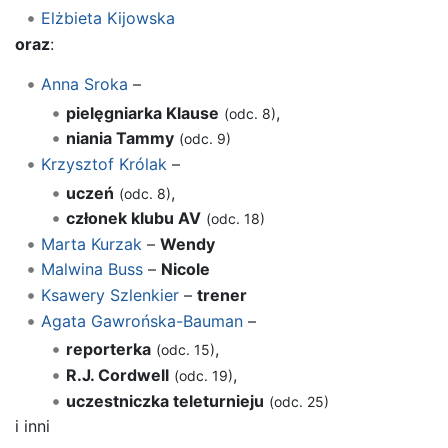
Elżbieta Kijowska
oraz
:
Anna Sroka
–
pielęgniarka Klause
,
(odc. 8)
niania Tammy
(odc. 9)
Krzysztof Królak
–
uczeń
,
(odc. 8)
członek klubu AV
(odc. 18)
Marta Kurzak
–
Wendy
Malwina Buss
–
Nicole
Ksawery Szlenkier
–
trener
Agata Gawrońska-Bauman
–
reporterka
,
(odc. 15)
R.J. Cordwell
,
(odc. 19)
uczestniczka teleturnieju
(odc. 25)
i inni