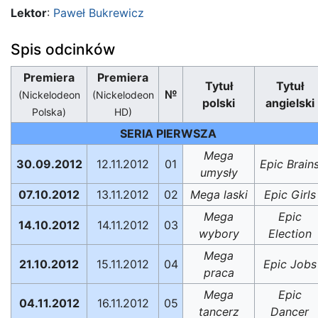
Lektor
:
Paweł Bukrewicz
Spis odcinków
Premiera
Premiera
Tytuł
Tytuł
№
(Nickelodeon
(Nickelodeon
polski
angielski
Polska)
HD)
SERIA PIERWSZA
Mega
30.09.2012
12.11.2012
01
Epic Brain
umysły
07.10.2012
13.11.2012
02
Mega laski
Epic Girls
Mega
Epic
14.10.2012
14.11.2012
03
wybory
Election
Mega
21.10.2012
15.11.2012
04
Epic Jobs
praca
Mega
Epic
04.11.2012
16.11.2012
05
tancerz
Dancer