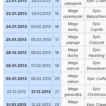
22.01.2013
28.01.2013
14
Epic Crus
zabujanie
Mega
Epic
23.01.2013
29.01.2013
15
opienkunki
Babysitter
Mega
Epic
24.01.2013
04.02.2013
16
swaty
Cupids
Mega
Epic
25.01.2013
05.02.2013
17
papuga
Copycat
Mega
Epic
28.10.2012
06.02.2013
18
duchy
Haunting
Mega
Epic
29.01.2013
07.02.2013
19
starcie
Showdow
Mega
30.01.2013
08.02.2013
20
Epic Cuffs
zakuci
Mega
Epic
22.12.2012
21.12.2012
21
gwiazdka
Christmas
Mega
31.01.2013
12.02.2013
22
Epic Chee