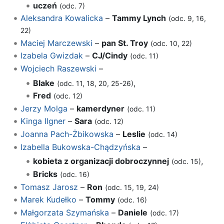
uczeń
(odc. 7)
Aleksandra Kowalicka
–
Tammy Lynch
(odc. 9, 16,
22)
Maciej Marczewski
–
pan St. Troy
(odc. 10, 22)
Izabela Gwizdak
–
CJ/Cindy
(odc. 11)
Wojciech Raszewski
–
Blake
,
(odc. 11, 18, 20, 25-26)
Fred
(odc. 12)
Jerzy Molga
–
kamerdyner
(odc. 11)
Kinga Ilgner
–
Sara
(odc. 12)
Joanna Pach-Żbikowska
–
Leslie
(odc. 14)
Izabella Bukowska-Chądzyńska
–
kobieta z organizacji dobroczynnej
,
(odc. 15)
Bricks
(odc. 16)
Tomasz Jarosz
–
Ron
(odc. 15, 19, 24)
Marek Kudełko
–
Tommy
(odc. 16)
Małgorzata Szymańska
–
Daniele
(odc. 17)