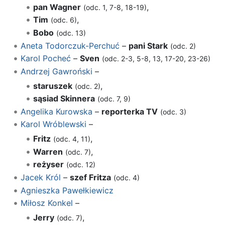
pan Wagner
,
(odc. 1, 7-8, 18-19)
Tim
,
(odc. 6)
Bobo
(odc. 13)
Aneta Todorczuk-Perchuć
–
pani Stark
(odc. 2)
Karol Pocheć
–
Sven
(odc. 2-3, 5-8, 13, 17-20, 23-26)
Andrzej Gawroński
–
staruszek
,
(odc. 2)
sąsiad Skinnera
(odc. 7, 9)
Angelika Kurowska
–
reporterka TV
(odc. 3)
Karol Wróblewski
–
Fritz
,
(odc. 4, 11)
Warren
,
(odc. 7)
reżyser
(odc. 12)
Jacek Król
–
szef Fritza
(odc. 4)
Agnieszka Pawełkiewicz
Miłosz Konkel
–
Jerry
,
(odc. 7)