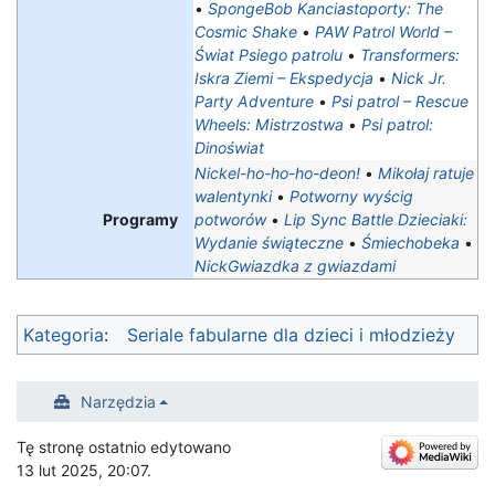
•
SpongeBob Kanciastoporty: The
Cosmic Shake
•
PAW Patrol World –
Świat Psiego patrolu
•
Transformers:
Iskra Ziemi – Ekspedycja
•
Nick Jr.
Party Adventure
•
Psi patrol – Rescue
Wheels: Mistrzostwa‎
•
Psi patrol:
Dinoświat
Nickel-ho-ho-ho-deon!
•
Mikołaj ratuje
walentynki
•
Potworny wyścig
Programy
potworów
•
Lip Sync Battle Dzieciaki:
Wydanie świąteczne
•
Śmiechobeka
•
NickGwiazdka z gwiazdami
Kategoria
:
Seriale fabularne dla dzieci i młodzieży
Narzędzia
Tę stronę ostatnio edytowano
13 lut 2025, 20:07.