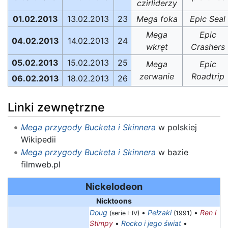
czirliderzy
01.02.2013
13.02.2013
23
Mega foka
Epic Seal
Mega
Epic
04.02.2013
14.02.2013
24
wkręt
Crashers
05.02.2013
15.02.2013
25
Mega
Epic
zerwanie
Roadtrip
06.02.2013
18.02.2013
26
Linki zewnętrzne
Mega przygody Bucketa i Skinnera
w polskiej
Wikipedii
Mega przygody Bucketa i Skinnera
w bazie
filmweb.pl
Nickelodeon
Nicktoons
Doug
•
Pełzaki
•
Ren i
(serie I-IV)
(1991)
Stimpy
•
Rocko i jego świat
•