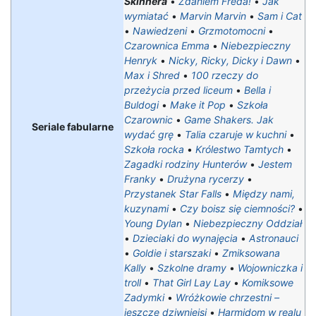
Skinnera
•
Zdaniem Freda!
•
Jak
wymiatać
•
Marvin Marvin
•
Sam i Cat
•
Nawiedzeni
•
Grzmotomocni
•
Czarownica Emma
•
Niebezpieczny
Henryk
•
Nicky, Ricky, Dicky i Dawn
•
Max i Shred
•
100 rzeczy do
przeżycia przed liceum
•
Bella i
Buldogi
•
Make it Pop
•
Szkoła
Czarownic
•
Game Shakers. Jak
Seriale fabularne
wydać grę
•
Talia czaruje w kuchni
•
Szkoła rocka
•
Królestwo Tamtych
•
Zagadki rodziny Hunterów
•
Jestem
Franky
•
Drużyna rycerzy
•
Przystanek Star Falls
•
Między nami,
kuzynami
•
Czy boisz się ciemności?
•
Young Dylan
•
Niebezpieczny Oddział
•
Dzieciaki do wynajęcia
•
Astronauci
•
Goldie i starszaki
•
Zmiksowana
Kally
•
Szkolne dramy
•
Wojowniczka i
troll
•
That Girl Lay Lay
•
Komiksowe
Zadymki
•
Wróżkowie chrzestni –
jeszcze dziwniejsi
•
Harmidom w realu