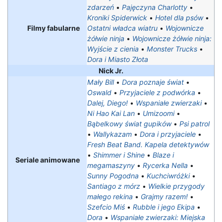
zdarzeń
•
Pajęczyna Charlotty
•
Kroniki Spiderwick
•
Hotel dla psów
•
Filmy fabularne
Ostatni władca wiatru
•
Wojownicze
żółwie ninja
•
Wojownicze żółwie ninja:
Wyjście z cienia
•
Monster Trucks
•
Dora i Miasto Złota
Nick Jr.
Mały Bill
•
Dora poznaje świat
•
Oswald
•
Przyjaciele z podwórka
•
Dalej, Diego!
•
Wspaniałe zwierzaki
•
Ni Hao Kai Lan
•
Umizoomi
•
Bąbelkowy świat gupików
•
Psi patrol
•
Wallykazam
•
Dora i przyjaciele
•
Fresh Beat Band. Kapela detektywów
•
Shimmer i Shine
•
Blaze i
Seriale animowane
megamaszyny
•
Rycerka Nella
•
Sunny Pogodna
•
Kuchciwróżki
•
Santiago z mórz
•
Wielkie przygody
małego rekina
•
Grajmy razem!
•
Szefcio Miś
•
Rubble i jego Ekipa
•
Dora
•
Wspaniałe zwierzaki: Miejska