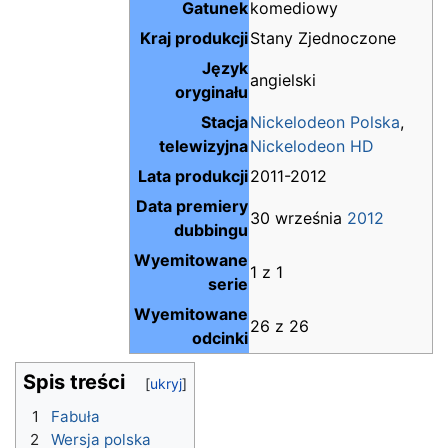
Gatunek
komediowy
Kraj produkcji
Stany Zjednoczone
Język
angielski
oryginału
Stacja
Nickelodeon Polska
,
telewizyjna
Nickelodeon HD
Lata produkcji
2011-2012
Data premiery
30 września
2012
dubbingu
Wyemitowane
1 z 1
serie
Wyemitowane
26 z 26
odcinki
Spis treści
1
Fabuła
2
Wersja polska