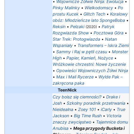
•
Wojownicze Żółwie Ninja: Ewolucja
•
Pinky Malinky
•
Wielkodomscy
•
Po
prostu Kucek
•
Glitch Tech
•
Koralowy
obóz: Młodzieńcze lato SpongeBoba
•
Reksin
•
Pełzaki
•
Patryk
(2020)
Rozgwiazda Show
•
Pocztowa Góra
•
Star Trek: Protogwiazda
•
Natan
Wspaniały
•
Transformers – Iskra Ziemi
•
Sammy i Raj w pętli czasu
•
Monster
High
•
Papier, Kamień, Nożyce
•
Wróżkowie chrzestni: Nowe życzenie
•
Opowieści Wojowniczych Żółwi Ninja
•
Max i Mali Rycerze
•
Wylde Pak –
zakręcona paka
TeenNick
Czy boisz się ciemności?
•
Drake i
Josh
•
Szkolny poradnik przetrwania
•
Nieidealna
•
Zoey 101
•
iCarly
•
True
Jackson
•
Big Time Rush
•
Victoria
znaczy zwycięstwo
•
Tajemnice domu
Anubisa
•
Mega przygody Bucketa i