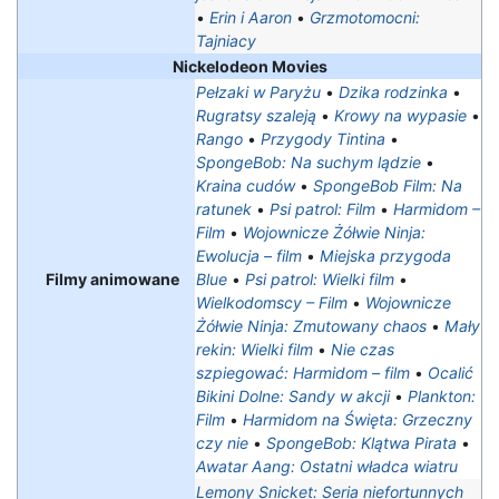
•
Erin i Aaron
•
Grzmotomocni:
Tajniacy
Nickelodeon Movies
Pełzaki w Paryżu
•
Dzika rodzinka
•
Rugratsy szaleją
•
Krowy na wypasie
•
Rango
•
Przygody Tintina
•
SpongeBob: Na suchym lądzie
•
Kraina cudów
•
SpongeBob Film: Na
ratunek
•
Psi patrol: Film
•
Harmidom –
Film
•
Wojownicze Żółwie Ninja:
Ewolucja – film
•
Miejska przygoda
Filmy animowane
Blue
•
Psi patrol: Wielki film
•
Wielkodomscy – Film
•
Wojownicze
Żółwie Ninja: Zmutowany chaos
•
Mały
rekin: Wielki film
•
Nie czas
szpiegować: Harmidom – film
•
Ocalić
Bikini Dolne: Sandy w akcji
•
Plankton:
Film
•
Harmidom na Święta: Grzeczny
czy nie
•
SpongeBob: Klątwa Pirata
•
Awatar Aang: Ostatni władca wiatru
Lemony Snicket: Seria niefortunnych