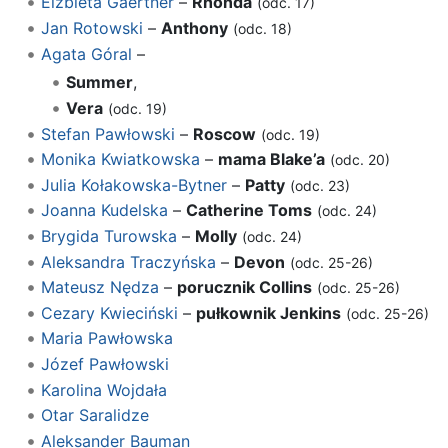
Elżbieta Gaertner
–
Rhonda
(odc. 17)
Jan Rotowski
–
Anthony
(odc. 18)
Agata Góral
–
Summer
,
Vera
(odc. 19)
Stefan Pawłowski
–
Roscow
(odc. 19)
Monika Kwiatkowska
–
mama Blake’a
(odc. 20)
Julia Kołakowska-Bytner
–
Patty
(odc. 23)
Joanna Kudelska
–
Catherine Toms
(odc. 24)
Brygida Turowska
–
Molly
(odc. 24)
Aleksandra Traczyńska
–
Devon
(odc. 25-26)
Mateusz Nędza
–
porucznik Collins
(odc. 25-26)
Cezary Kwieciński
–
pułkownik Jenkins
(odc. 25-26)
Maria Pawłowska
Józef Pawłowski
Karolina Wojdała
Otar Saralidze
Aleksander Bauman