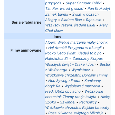
przygoda
•
Super Chruper Króliki
•
Tim Rex wśród gwiazd
•
Pan Krokodyl
Zamek Eureki
•
Świat w oczach
Allegry
•
Śladem Blue
•
Rączusie
•
Seriale fabularne
Wszyscy razem, śladem Blue!
•
Mały
Chef show
Inne
Albert. Wielkie marzenia małej choinki
•
Hej Arnold! Przygoda w dżungli
•
Filmy animowane
Rocko i jego świat: Kiedyś to było
•
Najeźdźca Zim: Żarłoczny Florpus
Wesołych świąt – Drake i Josh
•
Bestia
z Wolfsberga
•
Wymiatacz
•
Wróżkowie chrzestni: Dorośnij Timmy
•
Noc żywego Freda
•
Kamienny
dotyk Ra
•
Wyśpiewać marzenia
•
Fred: Obóz obciachu
•
Wróżkowie
chrzestni: Timmy ratuje święta
•
Nicky
Spoko
•
Szwindel
•
Pechowcy
•
Wróżkowie chrzestni: Rajskie tarapaty‎
•
Poszukiwacze świętego Mikołaja
•