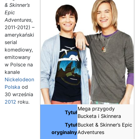
& Skinner’s
Epic
Adventures
,
2011-2012) –
amerykański
serial
komediowy,
emitowany
w Polsce na
kanale
Nickelodeon
Polska
od
30 września
2012
roku.
Mega przygody
Tytuł
Bucketa i Skinnera
Tytuł
Bucket & Skinner’s Epic
oryginalny
Adventures