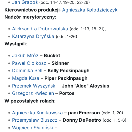
Jan Graboś
(odc. 14-17, 19-20, 22-26)
Kierownictwo produkcji
:
Agnieszka Kołodziejczyk
Nadzór merytoryczny
:
Aleksandra Dobrowolska
,
(odc. 1-13, 18, 21)
Katarzyna Dryńska
(odc. 1-26)
Wystąpili
:
Jakub Mróz
–
Bucket
Paweł Ciołkosz
–
Skinner
Dominika Sell
–
Kelly Peckinpaugh
Magda Kusa
–
Piper Peckinpaugh
Przemek Wyszyński
–
John "Aloe" Aloysius
Grzegorz Kwiecień
–
Portos
W pozostałych rolach
:
Agnieszka Kunikowska
–
pani Emerson
(odc. 1, 20)
Przemysław Bluszcz
–
Donny DePeetro
(odc. 1, 5-6)
Wojciech Słupiński
–