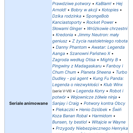
Prawdziwe potwory
•
KaBlam!
•
Hej
Arnold!
•
Bobry w akcji
•
Kotopies
•
Dzika rodzinka
•
SpongeBob
Kanciastoporty
•
Rocket Power
•
Słowami Ginger
•
Wróżkowie chrzestni
•
Kredonia
•
Jimmy Neutron: mały
geniusz
•
Z życia nastoletniego robota
•
Danny Phantom
•
Awatar: Legenda
Aanga
•
Szanowni Państwo X
•
Zagroda według Otisa
•
Mighty B
•
Pingwiny z Madagaskaru
•
Fanboy i
Chum Chum
•
Planeta Sheena
•
Turbo
Dudley - psi agent
•
Kung Fu Panda:
Legenda o niezwykłości
•
Klub Winx
•
Legenda Korry
•
Robot i
(serie V-VII)
potwór
•
Wojownicze żółwie ninja
•
Seriale animowane
Sanjay i Craig
•
Potwory kontra Obcy
•
Piekaczki
•
Henio Dzióbek
•
Świń
Koza Banan Robal
•
Harmidom
•
Bunsen, ty bestio!
•
Witajcie w Wayne
•
Przygody Niebezpiecznego Henryka