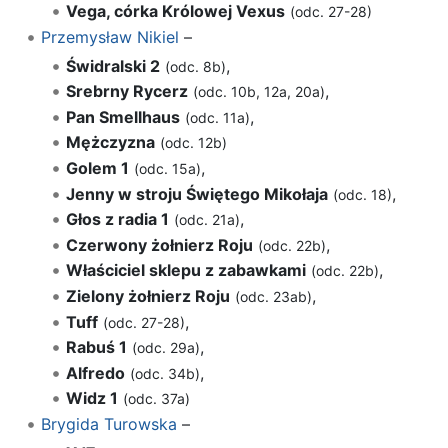
Vega, córka Królowej Vexus
(odc. 27-28)
Przemysław Nikiel
–
Świdralski 2
,
(odc. 8b)
Srebrny Rycerz
,
(odc. 10b, 12a, 20a)
Pan Smellhaus
,
(odc. 11a)
Mężczyzna
(odc. 12b)
Golem 1
,
(odc. 15a)
Jenny w stroju Świętego Mikołaja
,
(odc. 18)
Głos z radia 1
,
(odc. 21a)
Czerwony żołnierz Roju
,
(odc. 22b)
Właściciel sklepu z zabawkami
,
(odc. 22b)
Zielony żołnierz Roju
,
(odc. 23ab)
Tuff
,
(odc. 27-28)
Rabuś 1
,
(odc. 29a)
Alfredo
,
(odc. 34b)
Widz 1
(odc. 37a)
Brygida Turowska
–