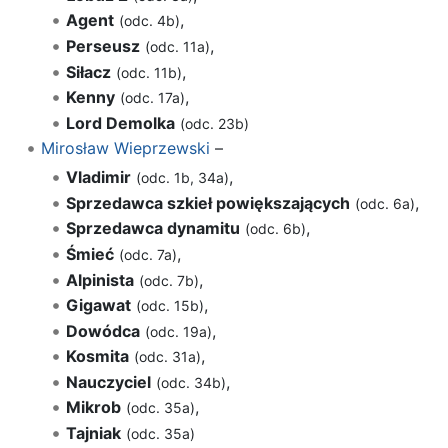
Agent
,
(odc. 4b)
Perseusz
,
(odc. 11a)
Siłacz
,
(odc. 11b)
Kenny
,
(odc. 17a)
Lord Demolka
(odc. 23b)
Mirosław Wieprzewski
–
Vladimir
,
(odc. 1b, 34a)
Sprzedawca szkieł powiększających
,
(odc. 6a)
Sprzedawca dynamitu
,
(odc. 6b)
Śmieć
,
(odc. 7a)
Alpinista
,
(odc. 7b)
Gigawat
,
(odc. 15b)
Dowódca
,
(odc. 19a)
Kosmita
,
(odc. 31a)
Nauczyciel
,
(odc. 34b)
Mikrob
,
(odc. 35a)
Tajniak
(odc. 35a)