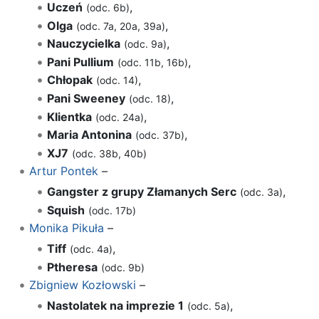
Uczeń
,
(odc. 6b)
Olga
,
(odc. 7a, 20a, 39a)
Nauczycielka
,
(odc. 9a)
Pani Pullium
,
(odc. 11b, 16b)
Chłopak
,
(odc. 14)
Pani Sweeney
,
(odc. 18)
Klientka
,
(odc. 24a)
Maria Antonina
,
(odc. 37b)
XJ7
(odc. 38b, 40b)
Artur Pontek
–
Gangster z grupy Złamanych Serc
,
(odc. 3a)
Squish
(odc. 17b)
Monika Pikuła
–
Tiff
,
(odc. 4a)
Ptheresa
(odc. 9b)
Zbigniew Kozłowski
–
Nastolatek na imprezie 1
,
(odc. 5a)