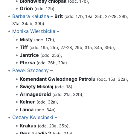
Blondwłosy chłopak
,
(odc. 17b)
Orion
(odc. 17b)
Barbara Kałużna
–
Brit
(odc. 17b, 19a, 25b, 27-28, 29b,
31a, 34ab, 39b)
Monika Wierzbicka
–
Misty
,
(odc. 17b)
Tiff
,
(odc. 19a, 25b, 27-28, 29b, 31a, 34a, 39b)
Jantrice
,
(odc. 25a)
Ptersa
(odc. 26b, 29a)
Paweł Szczesny
–
Komendant Gwiezdnego Patrolu
,
(odc. 15a, 32a)
Święty Mikołaj
,
(odc. 18)
Armagedroid
,
(odc. 21a, 32b)
Kelner
,
(odc. 32a)
Lanca
(odc. 34a)
Cezary Kwieciński
–
Krakus
,
(odc. 20a, 35b)
Głos z radia 2
,
(odc. 21a)