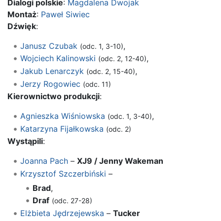
Dialogi polskie
:
Magdalena Dwojak
Montaż
:
Paweł Siwiec
Dźwięk
:
Janusz Czubak
,
(odc. 1, 3-10)
Wojciech Kalinowski
,
(odc. 2, 12-40)
Jakub Lenarczyk
,
(odc. 2, 15-40)
Jerzy Rogowiec
(odc. 11)
Kierownictwo produkcji
:
Agnieszka Wiśniowska
,
(odc. 1, 3-40)
Katarzyna Fijałkowska
(odc. 2)
Wystąpili
:
Joanna Pach
–
XJ9 / Jenny Wakeman
Krzysztof Szczerbiński
–
Brad
,
Draf
(odc. 27-28)
Elżbieta Jędrzejewska
–
Tucker