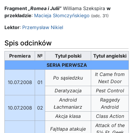
Fragment
„Romea i Julii”
Williama Szekspira
w
przekładzie
:
Macieja Słomczyńskiego
(odc. 31)
Lektor
:
Przemysław Nikiel
Spis odcinków
Premiera
№
Tytuł polski
Tytuł angielski
SERIA PIERWSZA
It Came from
Po sąsiedzku
Next Door
10.07.2008
01
Deratyzacja
Pest Control
Android
Raggedy
Łachmaniarz
Android
10.07.2008
02
Akcja klasa
Class Action
Attack of the
Fajtłapa atakuje
5½ Ft. Geek