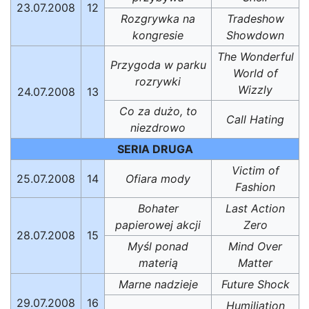
23.07.2008
12
Rozgrywka na
Tradeshow
kongresie
Showdown
The Wonderful
Przygoda w parku
World of
rozrywki
Wizzly
24.07.2008
13
Co za dużo, to
Call Hating
niezdrowo
SERIA DRUGA
Victim of
25.07.2008
14
Ofiara mody
Fashion
Bohater
Last Action
papierowej akcji
Zero
28.07.2008
15
Myśl ponad
Mind Over
materią
Matter
Marne nadzieje
Future Shock
29.07.2008
16
Humiliation