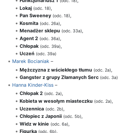
Funkcjonariusz 1
,
(odc. 18)
Lokaj
,
(odc. 18)
Pan Sweeney
,
(odc. 18)
Kosmita
,
(odc. 26a)
Menadżer sklepu
,
(odc. 33a)
Agent 2
,
(odc. 36a)
Chłopak
,
(odc. 39a)
Uczeń
(odc. 39a)
Marek Bocianiak
–
Mężczyzna z wściekłego tłumu
,
(odc. 2a)
Gangster z grupy Złamanych Serc
(odc. 3a)
Hanna Kinder-Kiss
–
Chłopak 2
,
(odc. 2a)
Kobieta w wesołym miasteczku
,
(odc. 2a)
Uczennica
,
(odc. 2b)
Chłopiec z Japonii
,
(odc. 5b)
Widz w kinie
,
(odc. 6a)
Figurka
,
(odc. 6b)