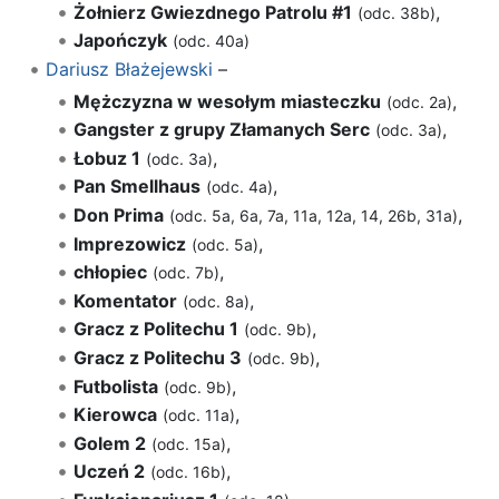
Żołnierz Gwiezdnego Patrolu #1
,
(odc. 38b)
Japończyk
(odc. 40a)
Dariusz Błażejewski
–
Mężczyzna w wesołym miasteczku
,
(odc. 2a)
Gangster z grupy Złamanych Serc
,
(odc. 3a)
Łobuz 1
,
(odc. 3a)
Pan Smellhaus
,
(odc. 4a)
Don Prima
,
(odc. 5a, 6a, 7a, 11a, 12a, 14, 26b, 31a)
Imprezowicz
,
(odc. 5a)
chłopiec
,
(odc. 7b)
Komentator
,
(odc. 8a)
Gracz z Politechu 1
,
(odc. 9b)
Gracz z Politechu 3
,
(odc. 9b)
Futbolista
,
(odc. 9b)
Kierowca
,
(odc. 11a)
Golem 2
,
(odc. 15a)
Uczeń 2
,
(odc. 16b)