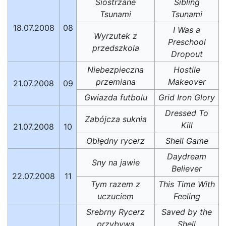
Siostrzane
Sibling
Tsunami
Tsunami
18.07.2008
08
I Was a
Wyrzutek z
Preschool
przedszkola
Dropout
Niebezpieczna
Hostile
przemiana
Makeover
21.07.2008
09
Gwiazda futbolu
Grid Iron Glory
Dressed To
Zabójcza suknia
Kill
21.07.2008
10
Obłędny rycerz
Shell Game
Daydream
Sny na jawie
Believer
22.07.2008
11
Tym razem z
This Time With
uczuciem
Feeling
Srebrny Rycerz
Saved by the
przybywa
Shell