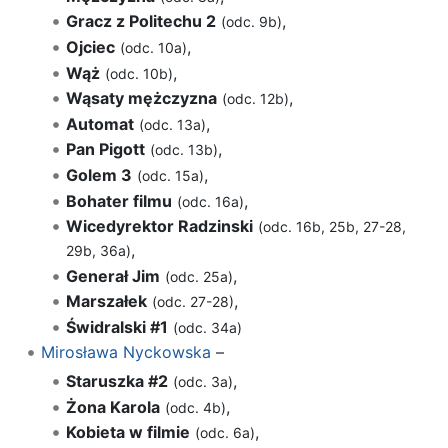
Gracz z Politechu 2
,
(odc. 9b)
Ojciec
,
(odc. 10a)
Wąż
,
(odc. 10b)
Wąsaty mężczyzna
,
(odc. 12b)
Automat
,
(odc. 13a)
Pan Pigott
,
(odc. 13b)
Golem 3
,
(odc. 15a)
Bohater filmu
,
(odc. 16a)
Wicedyrektor Radzinski
(odc. 16b, 25b, 27-28,
,
29b, 36a)
Generał Jim
,
(odc. 25a)
Marszałek
,
(odc. 27-28)
Świdralski #1
(odc. 34a)
Mirosława Nyckowska
–
Staruszka #2
,
(odc. 3a)
Żona Karola
,
(odc. 4b)
Kobieta w filmie
,
(odc. 6a)