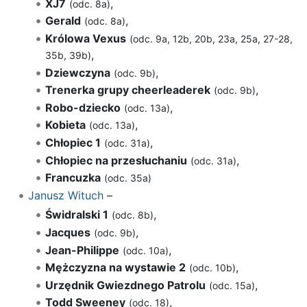
XJ7
,
(odc. 8a)
Gerald
,
(odc. 8a)
Królowa Vexus
(odc. 9a, 12b, 20b, 23a, 25a, 27-28,
,
35b, 39b)
Dziewczyna
,
(odc. 9b)
Trenerka grupy cheerleaderek
,
(odc. 9b)
Robo-dziecko
,
(odc. 13a)
Kobieta
,
(odc. 13a)
Chłopiec 1
,
(odc. 31a)
Chłopiec na przesłuchaniu
,
(odc. 31a)
Francuzka
(odc. 35a)
Janusz Wituch
–
Świdralski 1
,
(odc. 8b)
Jacques
,
(odc. 9b)
Jean-Philippe
,
(odc. 10a)
Mężczyzna na wystawie 2
,
(odc. 10b)
Urzędnik Gwiezdnego Patrolu
,
(odc. 15a)
Todd Sweeney
,
(odc. 18)