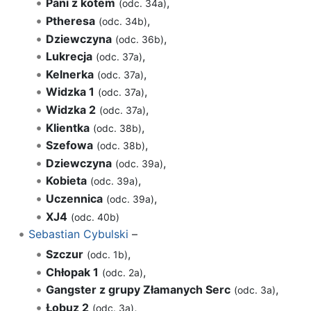
Pani z kotem
,
(odc. 34a)
Ptheresa
,
(odc. 34b)
Dziewczyna
,
(odc. 36b)
Lukrecja
,
(odc. 37a)
Kelnerka
,
(odc. 37a)
Widzka 1
,
(odc. 37a)
Widzka 2
,
(odc. 37a)
Klientka
,
(odc. 38b)
Szefowa
,
(odc. 38b)
Dziewczyna
,
(odc. 39a)
Kobieta
,
(odc. 39a)
Uczennica
,
(odc. 39a)
XJ4
(odc. 40b)
Sebastian Cybulski
–
Szczur
,
(odc. 1b)
Chłopak 1
,
(odc. 2a)
Gangster z grupy Złamanych Serc
,
(odc. 3a)
Łobuz 2
,
(odc. 3a)