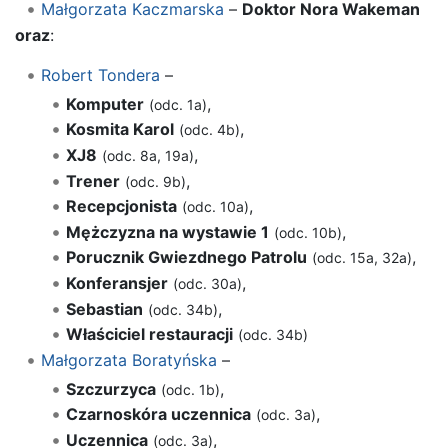
Małgorzata Kaczmarska
–
Doktor Nora Wakeman
oraz
:
Robert Tondera
–
Komputer
,
(odc. 1a)
Kosmita Karol
,
(odc. 4b)
XJ8
,
(odc. 8a, 19a)
Trener
,
(odc. 9b)
Recepcjonista
,
(odc. 10a)
Mężczyzna na wystawie 1
,
(odc. 10b)
Porucznik Gwiezdnego Patrolu
,
(odc. 15a, 32a)
Konferansjer
,
(odc. 30a)
Sebastian
,
(odc. 34b)
Właściciel restauracji
(odc. 34b)
Małgorzata Boratyńska
–
Szczurzyca
,
(odc. 1b)
Czarnoskóra uczennica
,
(odc. 3a)
Uczennica
,
(odc. 3a)