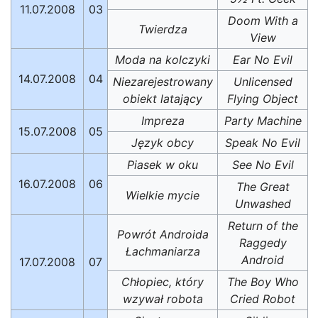
11.07.2008
03
Doom With a
Twierdza
View
Moda na kolczyki
Ear No Evil
14.07.2008
04
Niezarejestrowany
Unlicensed
obiekt latający
Flying Object
Impreza
Party Machine
15.07.2008
05
Język obcy
Speak No Evil
Piasek w oku
See No Evil
16.07.2008
06
The Great
Wielkie mycie
Unwashed
Return of the
Powrót Androida
Raggedy
Łachmaniarza
Android
17.07.2008
07
Chłopiec, który
The Boy Who
wzywał robota
Cried Robot