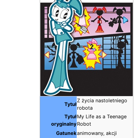
Z życia nastoletniego
Tytuł
robota
Tytuł
My Life as a Teenage
oryginalny
Robot
Gatunek
animowany, akcji