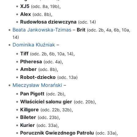
XJ5
,
(odc. 8a, 19b)
Alex
,
(odc. 8b)
Rudowłosa dziewczyna
(odc. 14)
Beata Jankowska-Tzimas
–
Brit
(odc. 2b, 4a, 6b, 10a,
14)
Dominika Kluźniak
–
Tiff
,
(odc. 2b, 6b, 10a, 14)
Ptheresa
,
(odc. 4a)
Amber
,
(odc. 8b)
Robot-dziecko
(odc. 13a)
Mieczysław Morański
–
Pan Pigott
,
(odc. 2b)
Właściciel salonu gier
,
(odc. 20b)
Killgore
,
(odc. 22b, 32b)
Bileter
,
(odc. 23b)
Kurier
,
(odc. 33a)
Porucznik Gwiezdnego Patrolu
,
(odc. 33a)