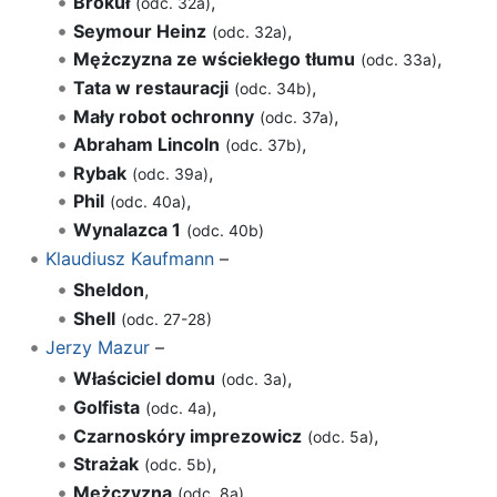
Brokuł
,
(odc. 32a)
Seymour Heinz
,
(odc. 32a)
Mężczyzna ze wściekłego tłumu
,
(odc. 33a)
Tata w restauracji
,
(odc. 34b)
Mały robot ochronny
,
(odc. 37a)
Abraham Lincoln
,
(odc. 37b)
Rybak
,
(odc. 39a)
Phil
,
(odc. 40a)
Wynalazca 1
(odc. 40b)
Klaudiusz Kaufmann
–
Sheldon
,
Shell
(odc. 27-28)
Jerzy Mazur
–
Właściciel domu
,
(odc. 3a)
Golfista
,
(odc. 4a)
Czarnoskóry imprezowicz
,
(odc. 5a)
Strażak
,
(odc. 5b)
Mężczyzna
,
(odc. 8a)