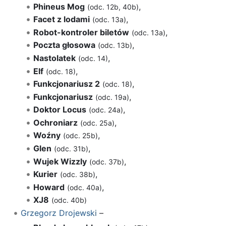
Phineus Mog
,
(odc. 12b, 40b)
Facet z lodami
,
(odc. 13a)
Robot-kontroler biletów
,
(odc. 13a)
Poczta głosowa
,
(odc. 13b)
Nastolatek
,
(odc. 14)
Elf
,
(odc. 18)
Funkcjonariusz 2
,
(odc. 18)
Funkcjonariusz
,
(odc. 19a)
Doktor Locus
,
(odc. 24a)
Ochroniarz
,
(odc. 25a)
Woźny
,
(odc. 25b)
Glen
,
(odc. 31b)
Wujek Wizzly
,
(odc. 37b)
Kurier
,
(odc. 38b)
Howard
,
(odc. 40a)
XJ8
(odc. 40b)
Grzegorz Drojewski
–