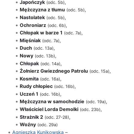
Japończyk
,
(odc. 5b)
Mężczyzna z tłumu
,
(odc. 5b)
Nastolatek
,
(odc. 5b)
Ochroniarz
,
(odc. 6b)
Chłopak w barze 1
,
(odc. 7a)
Mięśniak
,
(odc. 7a)
Duch
,
(odc. 13a)
Nowy
,
(odc. 13b)
Chłopak
,
(odc. 14a)
Żołnierz Gwiezdnego Patrolu
,
(odc. 15a)
Kosmita
,
(odc. 16a)
Rudy chłopiec
,
(odc. 16b)
Uczeń 1
,
(odc. 16b)
Mężczyzna w samochodzie
,
(odc. 19a)
Właściciel Lorda Demolki
,
(odc. 23b)
Strażnik 2
,
(odc. 27-28)
Woźny
(odc. 29a)
Agnieszka Kunikowska
–