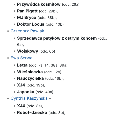
Przywódca kosmitów
,
(odc. 26a)
Pan Pigott
,
(odc. 29b)
MJ Bryce
,
(odc. 38b)
Doktor Locus
(odc. 40b)
Grzegorz Pawlak
–
Sprzedawca patyków z ostrym końcem
(odc.
,
6a)
Wojskowy
(odc. 6b)
Ewa Serwa
–
Letta
,
(odc. 7a, 14, 38a, 39a)
Wieśniaczka
,
(odc. 12b)
Nauczycielka
,
(odc. 16b)
XJ4
,
(odc. 19b)
Japonka
(odc. 40a)
Cynthia Kaszyńska
–
XJ4
,
(odc. 8a)
Robot-dziecko
,
(odc. 8b)