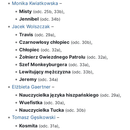
Monika Kwiatkowska
–
Misty
,
(odc. 25b, 33b)
Jennibel
(odc. 34b)
Jacek Wolszczak
–
Travis
,
(odc. 29a)
Czarnowłosy chłopiec
,
(odc. 30b)
Chłopiec
,
(odc. 32a)
Żołnierz Gwiezdnego Patrolu
,
(odc. 32a)
Szef Monkeyburgera
,
(odc. 33a)
Lewitujący mężczyzna
,
(odc. 33b)
Jeremy
(odc. 34a)
Elżbieta Gaertner
–
Nauczycielka języka hiszpańskiego
,
(odc. 29a)
Wuefistka
,
(odc. 30a)
Nauczycielka Tucka
(odc. 30b)
Tomasz Gęsikowski
–
Kosmita
,
(odc. 31a)