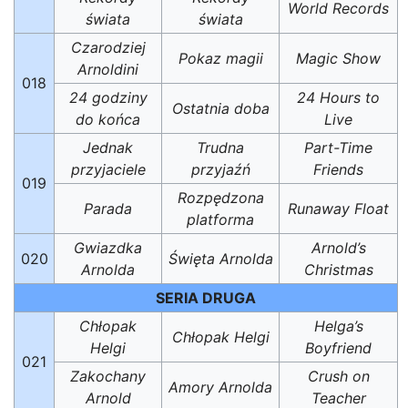
World Records
świata
świata
Czarodziej
Pokaz magii
Magic Show
Arnoldini
018
24 godziny
24 Hours to
Ostatnia doba
do końca
Live
Jednak
Trudna
Part-Time
przyjaciele
przyjaźń
Friends
019
Rozpędzona
Parada
Runaway Float
platforma
Gwiazdka
Arnold’s
020
Święta Arnolda
Arnolda
Christmas
SERIA DRUGA
Chłopak
Helga’s
Chłopak Helgi
Helgi
Boyfriend
021
Zakochany
Crush on
Amory Arnolda
Arnold
Teacher