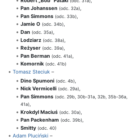
Robert „Bob” Pataki
,
(odc. 31a)
Pan Johanssen
,
(odc. 32a)
Pan Simmons
,
(odc. 33b)
Jamie O
,
(odc. 34b)
Dan
,
(odc. 35a)
Lodziarz
,
(odc. 38a)
Reżyser
,
(odc. 39a)
Pan Berman
,
(odc. 41a)
Komornik
(odc. 41b)
Tomasz Steciuk
–
Dino Spumoni
,
(odc. 4b)
Nick Vermicelli
,
(odc. 29a)
Pan Simmons
(odc. 29b, 30b-31a, 32b, 35b-36a,
,
41a)
Krokdyl Maciuś
,
(odc. 30a)
Pan Packenham
,
(odc. 39b)
Smitty
(odc. 40)
Adam Pluciński
–