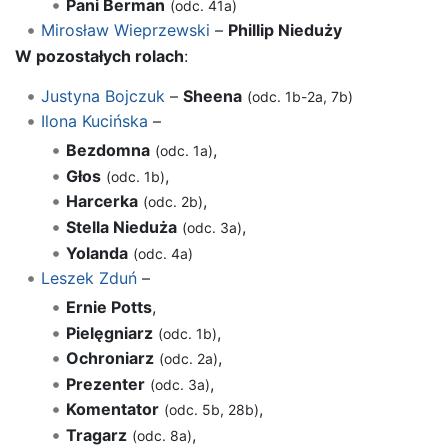
Pani Berman
(odc. 41a)
Mirosław Wieprzewski
–
Phillip Nieduży
W pozostałych rolach
:
Justyna Bojczuk
–
Sheena
(odc. 1b-2a, 7b)
Ilona Kucińska
–
Bezdomna
,
(odc. 1a)
Głos
,
(odc. 1b)
Harcerka
,
(odc. 2b)
Stella Nieduża
,
(odc. 3a)
Yolanda
(odc. 4a)
Leszek Zduń
–
Ernie Potts
,
Pielęgniarz
,
(odc. 1b)
Ochroniarz
,
(odc. 2a)
Prezenter
,
(odc. 3a)
Komentator
,
(odc. 5b, 28b)
Tragarz
,
(odc. 8a)