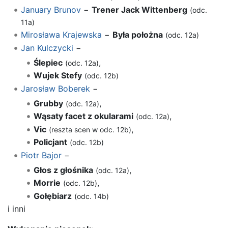
January Brunov
−
Trener Jack Wittenberg
(odc.
11a)
Mirosława Krajewska
−
Była położna
(odc. 12a)
Jan Kulczycki
−
Ślepiec
,
(odc. 12a)
Wujek Stefy
(odc. 12b)
Jarosław Boberek
−
Grubby
,
(odc. 12a)
Wąsaty facet z okularami
,
(odc. 12a)
Vic
,
(reszta scen w odc. 12b)
Policjant
(odc. 12b)
Piotr Bajor
−
Głos z głośnika
,
(odc. 12a)
Morrie
,
(odc. 12b)
Gołębiarz
(odc. 14b)
i inni