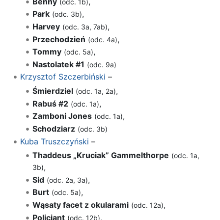
Benny
,
(odc. 1b)
Park
,
(odc. 3b)
Harvey
,
(odc. 3a, 7ab)
Przechodzień
,
(odc. 4a)
Tommy
,
(odc. 5a)
Nastolatek #1
(odc. 9a)
Krzysztof Szczerbiński
–
Śmierdziel
,
(odc. 1a, 2a)
Rabuś #2
,
(odc. 1a)
Zamboni Jones
,
(odc. 1a)
Schodziarz
(odc. 3b)
Kuba Truszczyński
–
Thaddeus „Kruciak” Gammelthorpe
(odc. 1a,
,
3b)
Sid
,
(odc. 2a, 3a)
Burt
,
(odc. 5a)
Wąsaty facet z okularami
,
(odc. 12a)
Policjant
,
(odc. 12b)