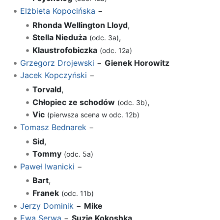
Elżbieta Kopocińska
−
Rhonda Wellington Lloyd
,
Stella Nieduża
,
(odc. 3a)
Klaustrofobiczka
(odc. 12a)
Grzegorz Drojewski
−
Gienek Horowitz
Jacek Kopczyński
−
Torvald
,
Chłopiec ze schodów
,
(odc. 3b)
Vic
(pierwsza scena w odc. 12b)
Tomasz Bednarek
−
Sid
,
Tommy
(odc. 5a)
Paweł Iwanicki
−
Bart
,
Franek
(odc. 11b)
Jerzy Dominik
−
Mike
Ewa Serwa
−
Suzie Kokoshka