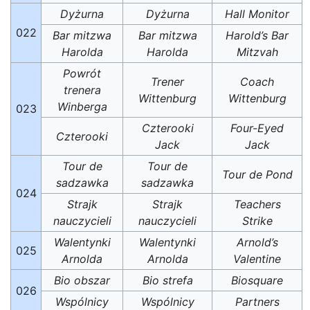
Dyżurna
Dyżurna
Hall Monitor
022
Bar mitzwa
Bar mitzwa
Harold’s Bar
Harolda
Harolda
Mitzvah
Powrót
Trener
Coach
trenera
Wittenburg
Wittenburg
Winberga
023
Czterooki
Four-Eyed
Czterooki
Jack
Jack
Tour de
Tour de
Tour de Pond
sadzawka
sadzawka
024
Strajk
Strajk
Teachers
nauczycieli
nauczycieli
Strike
Walentynki
Walentynki
Arnold’s
025
Arnolda
Arnolda
Valentine
Bio obszar
Bio strefa
Biosquare
026
Wspólnicy
Wspólnicy
Partners