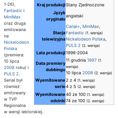
1-26),
Kraj produkcji
Stany Zjednoczone
Fantastic
i
Język
angielski
MiniMax
oryginału
oraz druga
Canal+
,
MiniMax
,
emitowana
Stacja
Fantastic
(1. wersja)
na
telewizyjna
Nickelodeon Polska
,
Nickelodeon
PULS 2
(2. wersja)
Polska
Lata produkcji
1996-2004
(premiera:
11 grudnia
1997
(1.
10 lipca
Data premiery
wersja)
2008
roku) i
dubbingu
10 lipca
2008
(2. wersja)
PULS 2
.
Serial był
Wyemitowane
2 z 4
(1. wersja)
również
serie
4 z 5
(2. wersja)
emitowany
Wyemitowane
40 ze 100
(1. wersja)
w TVP
odcinki
74 ze 100
(2. wersja)
Regionalna
w wersji lektorskiej.