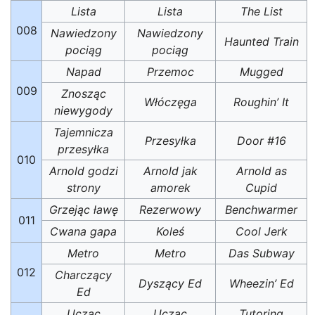
Lista
Lista
The List
008
Nawiedzony
Nawiedzony
Haunted Train
pociąg
pociąg
Napad
Przemoc
Mugged
009
Znosząc
Włóczęga
Roughin’ It
niewygody
Tajemnicza
Przesyłka
Door #16
przesyłka
010
Arnold godzi
Arnold jak
Arnold as
strony
amorek
Cupid
Grzejąc ławę
Rezerwowy
Benchwarmer
011
Cwana gapa
Koleś
Cool Jerk
Metro
Metro
Das Subway
012
Charczący
Dyszący Ed
Wheezin’ Ed
Ed
Ucząc
Ucząc
Tutoring