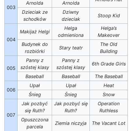
Arnolda
Arnolda
003
Dzieciak ze
Dziwny
Stoop Kid
schodków
dzieciak
Helga
Helga’s
Makijaż Helgi
odmieniona
Makeover
004
Budynek do
The Old
Stary teatr
rozbiórki
Building
Panny z
Panny z
6th Grade Girls
szóstej klasy
szóstej klasy
005
Baseball
Baseball
The Baseball
Upał
Upał
Heat
006
Śnieg
Śnieg
Snow
Jak pozbyć
Jak pozbyć się
Operation
się Ruth?
Ruth?
Ruthless
007
Opuszczona
Ziemia niczyja
The Vacant Lot
parcela