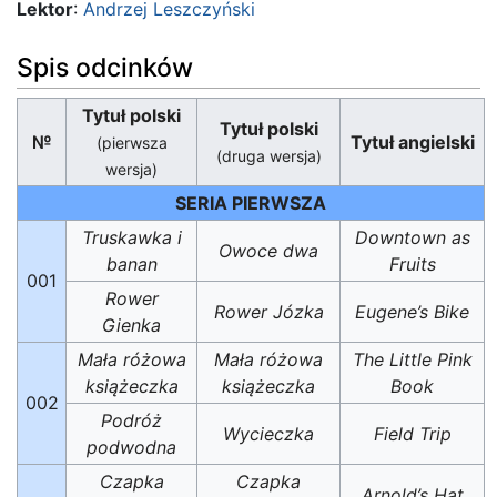
Lektor
:
Andrzej Leszczyński
Spis odcinków
Tytuł polski
Tytuł polski
№
Tytuł angielski
(pierwsza
(druga wersja)
wersja)
SERIA PIERWSZA
Truskawka i
Downtown as
Owoce dwa
banan
Fruits
001
Rower
Rower Józka
Eugene’s Bike
Gienka
Mała różowa
Mała różowa
The Little Pink
książeczka
książeczka
Book
002
Podróż
Wycieczka
Field Trip
podwodna
Czapka
Czapka
Arnold’s Hat