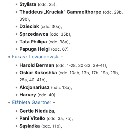
Stylista
,
(odc. 25)
Thaddeus „Kruciak” Gammelthorpe
(odc. 29b,
,
39b)
Dzieciak
,
(odc. 30a)
Sprzedawca
,
(odc. 35b)
Tata Phillipa
,
(odc. 38a)
Papuga Helgi
(odc. 67)
Łukasz Lewandowski
–
Harold Berman
,
(odc. 1-28, 30-33, 39-41)
Oskar Kokoshka
(odc. 10ab, 13b, 17b, 19a, 23b,
,
28a, 40, 41b)
Akcjonariusz
,
(odc. 13a)
Harvey
(odc. 40)
Elżbieta Gaertner
–
Gertie Nieduża
,
Pani Vitello
,
(odc. 3a, 7b)
Sąsiadka
,
(odc. 11b)