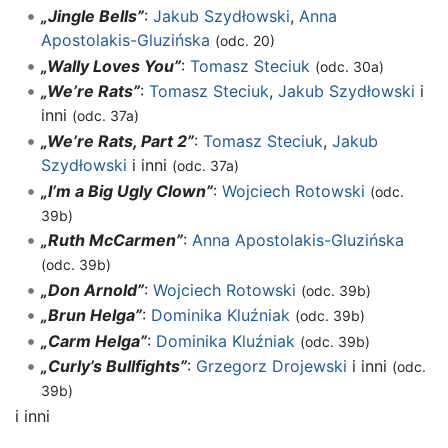
„Jingle Bells”
:
Jakub Szydłowski
,
Anna
Apostolakis-Gluzińska
(odc. 20)
„Wally Loves You”
:
Tomasz Steciuk
(odc. 30a)
„We’re Rats”
:
Tomasz Steciuk
,
Jakub Szydłowski
i
inni
(odc. 37a)
„We’re Rats, Part 2”
:
Tomasz Steciuk
,
Jakub
Szydłowski
i inni
(odc. 37a)
„I’m a Big Ugly Clown”
:
Wojciech Rotowski
(odc.
39b)
„Ruth McCarmen”
:
Anna Apostolakis-Gluzińska
(odc. 39b)
„Don Arnold”
:
Wojciech Rotowski
(odc. 39b)
„Brun Helga”
:
Dominika Kluźniak
(odc. 39b)
„Carm Helga”
:
Dominika Kluźniak
(odc. 39b)
„Curly’s Bullfights”
:
Grzegorz Drojewski
i inni
(odc.
39b)
i inni