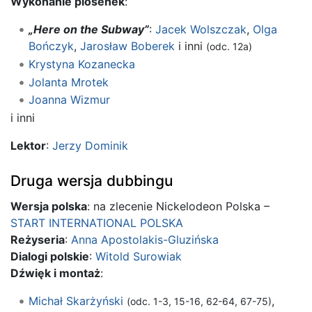
Wykonanie piosenek
:
„Here on the Subway”
:
Jacek Wolszczak
,
Olga
Bończyk
,
Jarosław Boberek
i inni
(odc. 12a)
Krystyna Kozanecka
Jolanta Mrotek
Joanna Wizmur
i inni
Lektor
:
Jerzy Dominik
Druga wersja dubbingu
Wersja polska
: na zlecenie Nickelodeon Polska –
START INTERNATIONAL POLSKA
Reżyseria
:
Anna Apostolakis-Gluzińska
Dialogi polskie
:
Witold Surowiak
Dźwięk i montaż
:
Michał Skarżyński
,
(odc. 1-3, 15-16, 62-64, 67-75)