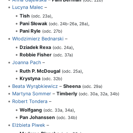
Lucyna Malec
–
Tish
,
(odc. 23a)
Pani Słowak
,
(odc. 24b-26a, 28a)
Pani Ryle
(odc. 27b)
Włodzimierz Bednarski
–
Dziadek Rexa
,
(odc. 24a)
Robbie Fisher
(odc. 37a)
Joanna Pach
–
Ruth P. McDougal
,
(odc. 25a)
Krystyna
(odc. 32b)
Beata Wyrąbkiewicz
–
Sheena
(odc. 29a)
Martyna Sommer
–
Timberly
(odc. 30a, 32a, 34b)
Robert Tondera
–
Wolfgang
,
(odc. 33a, 34a)
Pan Johanssen
(odc. 34b)
Elżbieta Piwek
–