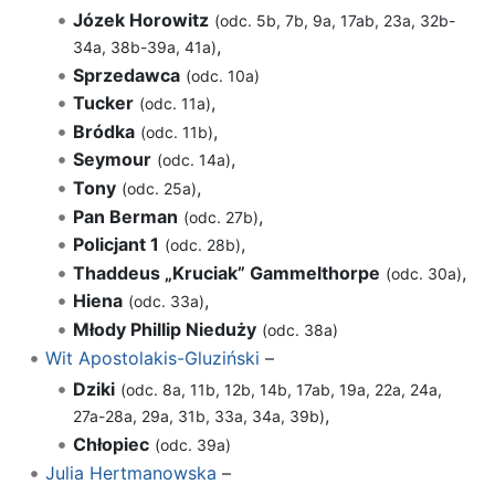
Józek Horowitz
(odc. 5b, 7b, 9a, 17ab, 23a, 32b-
,
34a, 38b-39a, 41a)
Sprzedawca
(odc. 10a)
Tucker
,
(odc. 11a)
Bródka
,
(odc. 11b)
Seymour
,
(odc. 14a)
Tony
,
(odc. 25a)
Pan Berman
,
(odc. 27b)
Policjant 1
,
(odc. 28b)
Thaddeus „Kruciak” Gammelthorpe
,
(odc. 30a)
Hiena
,
(odc. 33a)
Młody Phillip Nieduży
(odc. 38a)
Wit Apostolakis-Gluziński
–
Dziki
(odc. 8a, 11b, 12b, 14b, 17ab, 19a, 22a, 24a,
,
27a-28a, 29a, 31b, 33a, 34a, 39b)
Chłopiec
(odc. 39a)
Julia Hertmanowska
–