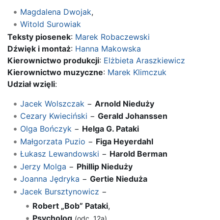
Magdalena Dwojak
,
Witold Surowiak
Teksty piosenek
:
Marek Robaczewski
Dźwięk i montaż
:
Hanna Makowska
Kierownictwo produkcji
:
Elżbieta Araszkiewicz
Kierownictwo muzyczne
:
Marek Klimczuk
Udział wzięli
:
Jacek Wolszczak
−
Arnold Nieduży
Cezary Kwieciński
−
Gerald Johanssen
Olga Bończyk
−
Helga G. Pataki
Małgorzata Puzio
−
Figa Heyerdahl
Łukasz Lewandowski
−
Harold Berman
Jerzy Molga
−
Phillip Nieduży
Joanna Jędryka
−
Gertie Nieduża
Jacek Bursztynowicz
−
Robert „Bob” Pataki
,
Psycholog
(odc. 12a)