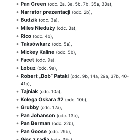
Pan Green
,
(odc. 2a, 3a, 5b, 7b, 35a, 38a)
Narrator prezentacji
,
(odc. 2b)
Budzik
,
(odc. 3a)
Miles Nieduży
,
(odc. 3a)
Rico
,
(odc. 4b)
Taksówkarz
,
(odc. 5a)
Mickey Kaline
,
(odc. 5b)
Facet
,
(odc. 9a)
Łobuz
,
(odc. 9a)
Robert „Bob” Pataki
(odc. 9b, 14a, 29a, 37b, 40-
,
41a)
Tajniak
,
(odc. 10a)
Kolega Oskara #2
,
(odc. 10b)
Grubby
,
(odc. 12a)
Pan Johanson
,
(odc. 13b)
Pan Berman
,
(odc. 22b)
Pan Goose
,
(odc. 29b)
Głos z radia
,
(odc. 35a)