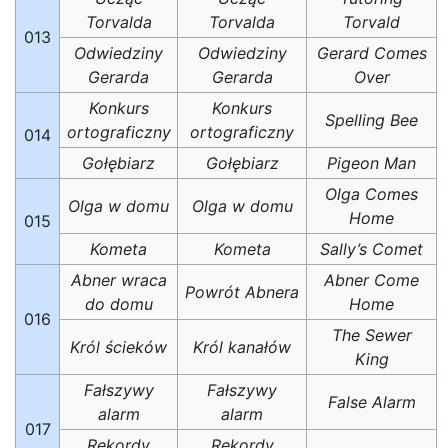
Torvalda
Torvalda
Torvald
013
Odwiedziny
Odwiedziny
Gerard Comes
Gerarda
Gerarda
Over
Konkurs
Konkurs
Spelling Bee
ortograficzny
ortograficzny
014
Gołębiarz
Gołębiarz
Pigeon Man
Olga Comes
Olga w domu
Olga w domu
Home
015
Kometa
Kometa
Sally’s Comet
Abner wraca
Abner Come
Powrót Abnera
do domu
Home
016
The Sewer
Król ścieków
Król kanałów
King
Fałszywy
Fałszywy
False Alarm
alarm
alarm
017
Rekordy
Rekordy