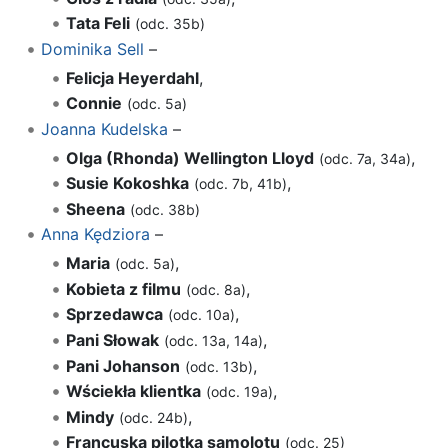
Tata Feli
(odc. 35b)
Dominika Sell
–
Felicja Heyerdahl
,
Connie
(odc. 5a)
Joanna Kudelska
–
Olga (Rhonda) Wellington Lloyd
,
(odc. 7a, 34a)
Susie Kokoshka
,
(odc. 7b, 41b)
Sheena
(odc. 38b)
Anna Kędziora
–
Maria
,
(odc. 5a)
Kobieta z filmu
,
(odc. 8a)
Sprzedawca
,
(odc. 10a)
Pani Słowak
,
(odc. 13a, 14a)
Pani Johanson
,
(odc. 13b)
Wściekła klientka
,
(odc. 19a)
Mindy
,
(odc. 24b)
Francuska pilotka samolotu
(odc. 25)