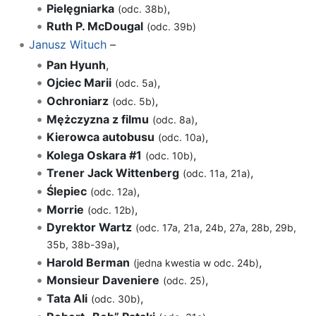
Pielęgniarka
,
(odc. 38b)
Ruth P. McDougal
(odc. 39b)
Janusz Wituch
–
Pan Hyunh
,
Ojciec Marii
,
(odc. 5a)
Ochroniarz
,
(odc. 5b)
Mężczyzna z filmu
,
(odc. 8a)
Kierowca autobusu
,
(odc. 10a)
Kolega Oskara #1
,
(odc. 10b)
Trener Jack Wittenberg
,
(odc. 11a, 21a)
Ślepiec
,
(odc. 12a)
Morrie
,
(odc. 12b)
Dyrektor Wartz
(odc. 17a, 21a, 24b, 27a, 28b, 29b,
,
35b, 38b-39a)
Harold Berman
,
(jedna kwestia w odc. 24b)
Monsieur Daveniere
,
(odc. 25)
Tata Ali
,
(odc. 30b)