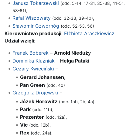
Janusz Tokarzewski
(odc. 5-14, 17-31, 35-38, 41-51,
,
58-61)
Rafał Wiszowaty
,
(odc. 32-33, 39-40)
Sławomir Czwórnóg
(odc. 52-53, 56)
Kierownictwo produkcji
:
Elżbieta Araszkiewicz
Udział wzięli
:
Franek Boberek
–
Arnold Nieduży
Dominika Kluźniak
–
Helga Pataki
Cezary Kwieciński
–
Gerard Johanssen
,
Pan Green
(odc. 40)
Grzegorz Drojewski
–
Józek Horowitz
,
(odc. 1ab, 2b, 4a)
Park
,
(odc. 11b)
Prezenter
,
(odc. 12a)
Vic
,
(odc. 12b)
Rex
,
(odc. 24a)