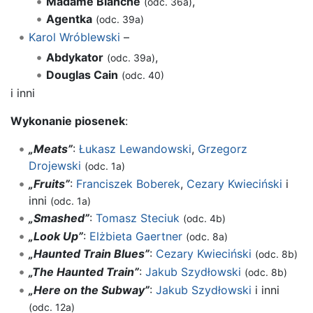
Madame Blanche
,
(odc. 36a)
Agentka
(odc. 39a)
Karol Wróblewski
–
Abdykator
,
(odc. 39a)
Douglas Cain
(odc. 40)
i inni
Wykonanie piosenek
:
„Meats”
:
Łukasz Lewandowski
,
Grzegorz
Drojewski
(odc. 1a)
„Fruits”
:
Franciszek Boberek
,
Cezary Kwieciński
i
inni
(odc. 1a)
„Smashed”
:
Tomasz Steciuk
(odc. 4b)
„Look Up”
:
Elżbieta Gaertner
(odc. 8a)
„Haunted Train Blues”
:
Cezary Kwieciński
(odc. 8b)
„The Haunted Train”
:
Jakub Szydłowski
(odc. 8b)
„Here on the Subway”
:
Jakub Szydłowski
i inni
(odc. 12a)