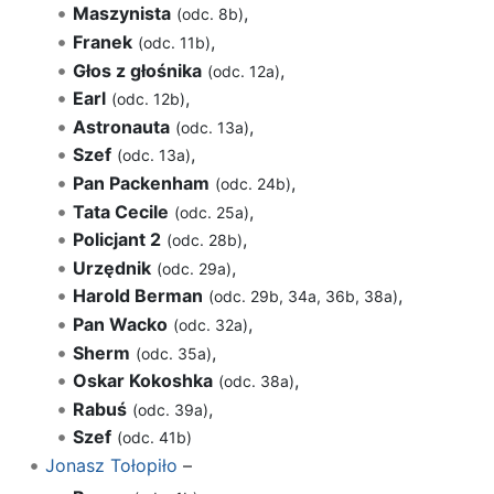
Maszynista
,
(odc. 8b)
Franek
,
(odc. 11b)
Głos z głośnika
,
(odc. 12a)
Earl
,
(odc. 12b)
Astronauta
,
(odc. 13a)
Szef
,
(odc. 13a)
Pan Packenham
,
(odc. 24b)
Tata Cecile
,
(odc. 25a)
Policjant 2
,
(odc. 28b)
Urzędnik
,
(odc. 29a)
Harold Berman
,
(odc. 29b, 34a, 36b, 38a)
Pan Wacko
,
(odc. 32a)
Sherm
,
(odc. 35a)
Oskar Kokoshka
,
(odc. 38a)
Rabuś
,
(odc. 39a)
Szef
(odc. 41b)
Jonasz Tołopiło
–