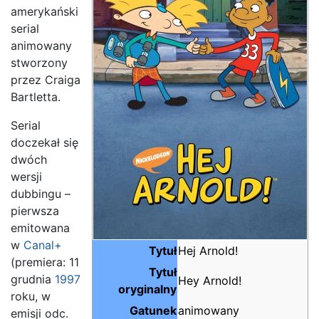
amerykański
serial
animowany
stworzony
przez Craiga
Bartletta.
Serial
doczekał się
dwóch
wersji
dubbingu –
pierwsza
emitowana
w
Canal+
Tytuł
Hej Arnold!
(premiera: 11
Tytuł
grudnia
1997
Hey Arnold!
oryginalny
roku, w
Gatunek
animowany
emisji odc.