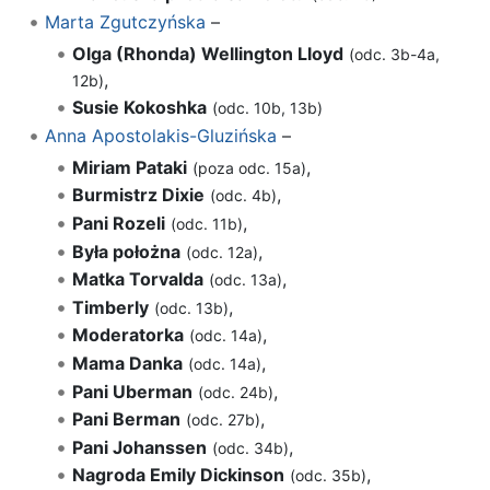
Marta Zgutczyńska
–
Olga (Rhonda) Wellington Lloyd
(odc. 3b-4a,
,
12b)
Susie Kokoshka
(odc. 10b, 13b)
Anna Apostolakis-Gluzińska
–
Miriam Pataki
,
(poza odc. 15a)
Burmistrz Dixie
,
(odc. 4b)
Pani Rozeli
,
(odc. 11b)
Była położna
,
(odc. 12a)
Matka Torvalda
,
(odc. 13a)
Timberly
,
(odc. 13b)
Moderatorka
,
(odc. 14a)
Mama Danka
,
(odc. 14a)
Pani Uberman
,
(odc. 24b)
Pani Berman
,
(odc. 27b)
Pani Johanssen
,
(odc. 34b)
Nagroda Emily Dickinson
,
(odc. 35b)