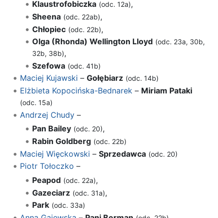
Klaustrofobiczka
,
(odc. 12a)
Sheena
,
(odc. 22ab)
Chłopiec
,
(odc. 22b)
Olga (Rhonda) Wellington Lloyd
(odc. 23a, 30b,
,
32b, 38b)
Szefowa
(odc. 41b)
Maciej Kujawski
–
Gołębiarz
(odc. 14b)
Elżbieta Kopocińska-Bednarek
–
Miriam Pataki
(odc. 15a)
Andrzej Chudy
–
Pan Bailey
,
(odc. 20)
Rabin Goldberg
(odc. 22b)
Maciej Więckowski
–
Sprzedawca
(odc. 20)
Piotr Tołoczko
–
Peapod
,
(odc. 22a)
Gazeciarz
,
(odc. 31a)
Park
(odc. 33a)
Anna Gajewska
–
Pani Berman
(odc. 22b)