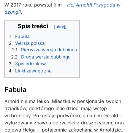
W 2017 roku powstał film –
Hej Arnold! Przygoda w
dżungli
.
Spis treści
1
Fabuła
2
Wersja polska
2.1
Pierwsza wersja dubbingu
2.2
Druga wersja dubbingu
3
Spis odcinków
4
Linki zewnętrzne
Fabuła
Arnold nie ma lekko. Mieszka w pensjonacie swoich
dziadków, do którego inne dzieci mają wstęp
wzbroniony. Pozostaje podwórko, a na nim Gerald −
wyluzowany znawca opowieści z dreszczykiem, oraz
bojowa Helga − potajemnie zakochana w Arnoldzie.