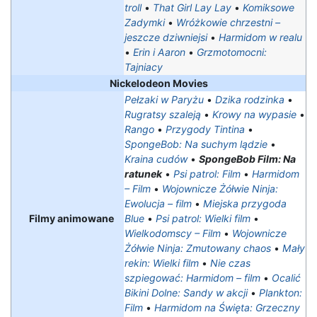
troll
•
That Girl Lay Lay
•
Komiksowe
Zadymki
•
Wróżkowie chrzestni –
jeszcze dziwniejsi
•
Harmidom w realu
•
Erin i Aaron
•
Grzmotomocni:
Tajniacy
Nickelodeon Movies
Pełzaki w Paryżu
•
Dzika rodzinka
•
Rugratsy szaleją
•
Krowy na wypasie
•
Rango
•
Przygody Tintina
•
SpongeBob: Na suchym lądzie
•
Kraina cudów
•
SpongeBob Film: Na
ratunek
•
Psi patrol: Film
•
Harmidom
– Film
•
Wojownicze Żółwie Ninja:
Ewolucja – film
•
Miejska przygoda
Filmy animowane
Blue
•
Psi patrol: Wielki film
•
Wielkodomscy – Film
•
Wojownicze
Żółwie Ninja: Zmutowany chaos
•
Mały
rekin: Wielki film
•
Nie czas
szpiegować: Harmidom – film
•
Ocalić
Bikini Dolne: Sandy w akcji
•
Plankton:
Film
•
Harmidom na Święta: Grzeczny