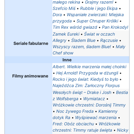
małego rekina
•
Grajmy razem!
•
Szefcio Miś
•
Rubble i jego Ekipa
•
Dora
•
Wspaniałe zwierzaki: Miejska
przygoda
•
Super Chruper Króliki
•
Tim Rex wśród gwiazd
•
Pan Krokodyl
Zamek Eureki
•
Świat w oczach
Allegry
•
Śladem Blue
•
Rączusie
•
Seriale fabularne
Wszyscy razem, śladem Blue!
•
Mały
Chef show
Inne
Albert. Wielkie marzenia małej choinki
•
Hej Arnold! Przygoda w dżungli
•
Filmy animowane
Rocko i jego świat: Kiedyś to było
•
Najeźdźca Zim: Żarłoczny Florpus
Wesołych świąt – Drake i Josh
•
Bestia
z Wolfsberga
•
Wymiatacz
•
Wróżkowie chrzestni: Dorośnij Timmy
•
Noc żywego Freda
•
Kamienny
dotyk Ra
•
Wyśpiewać marzenia
•
Fred: Obóz obciachu
•
Wróżkowie
chrzestni: Timmy ratuje święta
•
Nicky