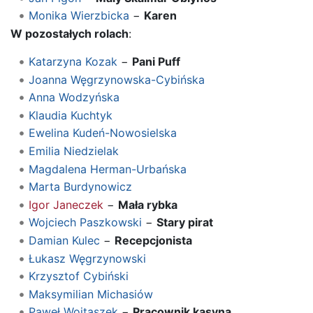
Monika Wierzbicka
−
Karen
W pozostałych rolach
:
Katarzyna Kozak
−
Pani Puff
Joanna Węgrzynowska-Cybińska
Anna Wodzyńska
Klaudia Kuchtyk
Ewelina Kudeń-Nowosielska
Emilia Niedzielak
Magdalena Herman-Urbańska
Marta Burdynowicz
Igor Janeczek
−
Mała rybka
Wojciech Paszkowski
−
Stary pirat
Damian Kulec
−
Recepcjonista
Łukasz Węgrzynowski
Krzysztof Cybiński
Maksymilian Michasiów
Paweł Wojtaszek
−
Pracownik kasyna