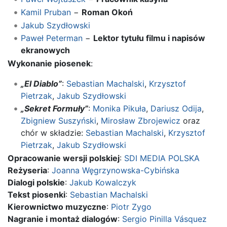
Kamil Pruban
−
Roman Okoń
Jakub Szydłowski
Paweł Peterman
−
Lektor tytułu filmu i napisów
ekranowych
Wykonanie piosenek
:
„El Diablo”
:
Sebastian Machalski
,
Krzysztof
Pietrzak
,
Jakub Szydłowski
„Sekret Formuły”
:
Monika Pikuła
,
Dariusz Odija
,
Zbigniew Suszyński
,
Mirosław Zbrojewicz
oraz
chór w składzie:
Sebastian Machalski
,
Krzysztof
Pietrzak
,
Jakub Szydłowski
Opracowanie wersji polskiej
:
SDI MEDIA POLSKA
Reżyseria
:
Joanna Węgrzynowska-Cybińska
Dialogi polskie
:
Jakub Kowalczyk
Tekst piosenki
:
Sebastian Machalski
Kierownictwo muzyczne
:
Piotr Zygo
Nagranie i montaż dialogów
:
Sergio Pinilla Vásquez