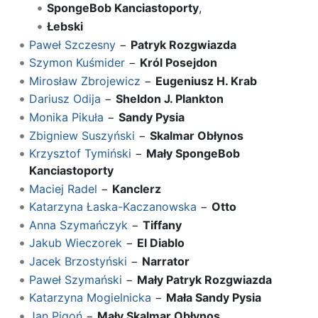
SpongeBob Kanciastoporty
,
Łebski
Paweł Szczesny
−
Patryk Rozgwiazda
Szymon Kuśmider
−
Król Posejdon
Mirosław Zbrojewicz
−
Eugeniusz H. Krab
Dariusz Odija
−
Sheldon J. Plankton
Monika Pikuła
−
Sandy Pysia
Zbigniew Suszyński
−
Skalmar Obłynos
Krzysztof Tymiński
−
Mały SpongeBob
Kanciastoporty
Maciej Radel
−
Kanclerz
Katarzyna Łaska-Kaczanowska
−
Otto
Anna Szymańczyk
−
Tiffany
Jakub Wieczorek
−
El Diablo
Jacek Brzostyński
−
Narrator
Paweł Szymański
−
Mały Patryk Rozgwiazda
Katarzyna Mogielnicka
−
Mała Sandy Pysia
Jan Pigoń
−
Mały Skalmar Obłynos