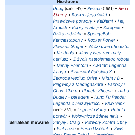
Nicktoons
Doug
•
Pełzaki
•
Ren i
(serie I-IV)
(1991)
Stimpy
•
Rocko i jego świat
•
Prawdziwe potwory
•
KaBlam!
•
Hej
Arnold!
•
Bobry w akcji
•
Kotopies
•
Dzika rodzinka
•
SpongeBob
Kanciastoporty
•
Rocket Power
•
Słowami Ginger
•
Wróżkowie chrzestni
•
Kredonia
•
Jimmy Neutron: mały
geniusz
•
Z życia nastoletniego robota
•
Danny Phantom
•
Awatar: Legenda
Aanga
•
Szanowni Państwo X
•
Zagroda według Otisa
•
Mighty B
•
Pingwiny z Madagaskaru
•
Fanboy i
Chum Chum
•
Planeta Sheena
•
Turbo
Dudley - psi agent
•
Kung Fu Panda:
Legenda o niezwykłości
•
Klub Winx
•
Legenda Korry
•
Robot i
(serie V-VII)
potwór
•
Wojownicze żółwie ninja
•
Seriale animowane
Sanjay i Craig
•
Potwory kontra Obcy
•
Piekaczki
•
Henio Dzióbek
•
Świń
Koza Banan Robal
•
Harmidom
•