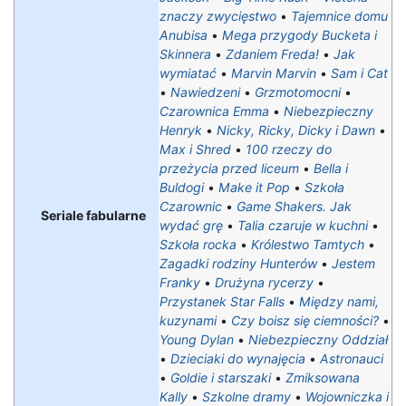
znaczy zwycięstwo
•
Tajemnice domu
Anubisa
•
Mega przygody Bucketa i
Skinnera
•
Zdaniem Freda!
•
Jak
wymiatać
•
Marvin Marvin
•
Sam i Cat
•
Nawiedzeni
•
Grzmotomocni
•
Czarownica Emma
•
Niebezpieczny
Henryk
•
Nicky, Ricky, Dicky i Dawn
•
Max i Shred
•
100 rzeczy do
przeżycia przed liceum
•
Bella i
Buldogi
•
Make it Pop
•
Szkoła
Czarownic
•
Game Shakers. Jak
Seriale fabularne
wydać grę
•
Talia czaruje w kuchni
•
Szkoła rocka
•
Królestwo Tamtych
•
Zagadki rodziny Hunterów
•
Jestem
Franky
•
Drużyna rycerzy
•
Przystanek Star Falls
•
Między nami,
kuzynami
•
Czy boisz się ciemności?
•
Young Dylan
•
Niebezpieczny Oddział
•
Dzieciaki do wynajęcia
•
Astronauci
•
Goldie i starszaki
•
Zmiksowana
Kally
•
Szkolne dramy
•
Wojowniczka i