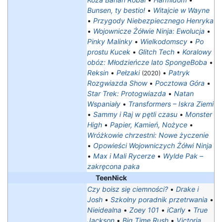
Bunsen, ty bestio!
•
Witajcie w Wayne
•
Przygody Niebezpiecznego Henryka
•
Wojownicze Żółwie Ninja: Ewolucja
•
Pinky Malinky
•
Wielkodomscy
•
Po
prostu Kucek
•
Glitch Tech
•
Koralowy
obóz: Młodzieńcze lato SpongeBoba
•
Reksin
•
Pełzaki
•
Patryk
(2020)
Rozgwiazda Show
•
Pocztowa Góra
•
Star Trek: Protogwiazda
•
Natan
Wspaniały
•
Transformers – Iskra Ziemi
•
Sammy i Raj w pętli czasu
•
Monster
High
•
Papier, Kamień, Nożyce
•
Wróżkowie chrzestni: Nowe życzenie
•
Opowieści Wojowniczych Żółwi Ninja
•
Max i Mali Rycerze
•
Wylde Pak –
zakręcona paka
TeenNick
Czy boisz się ciemności?
•
Drake i
Josh
•
Szkolny poradnik przetrwania
•
Nieidealna
•
Zoey 101
•
iCarly
•
True
Jackson
•
Big Time Rush
•
Victoria