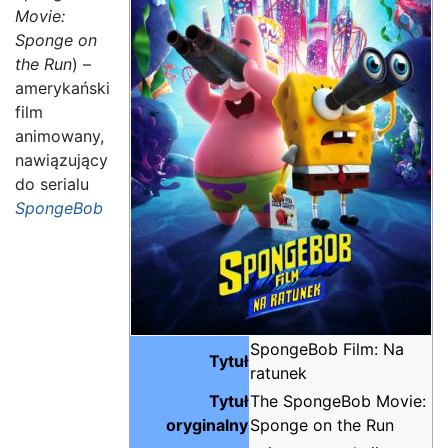
Movie:
Sponge on
the Run
) –
amerykański
film
animowany,
nawiązujący
do serialu
SpongeBob
SpongeBob Film: Na
Tytuł
ratunek
Tytuł
The SpongeBob Movie:
oryginalny
Sponge on the Run