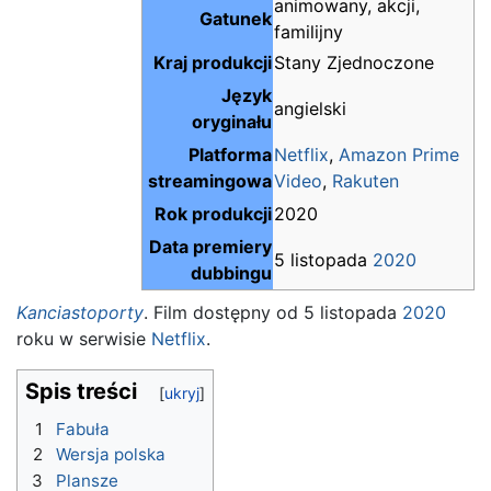
animowany, akcji,
Gatunek
familijny
Kraj produkcji
Stany Zjednoczone
Język
angielski
oryginału
Platforma
Netflix
,
Amazon Prime
streamingowa
Video
,
Rakuten
Rok produkcji
2020
Data premiery
5 listopada
2020
dubbingu
Kanciastoporty
. Film dostępny od 5 listopada
2020
roku w serwisie
Netflix
.
Spis treści
1
Fabuła
2
Wersja polska
3
Plansze