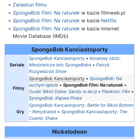
Zwiastun filmu
SpongeBob Film: Na ratunek
w bazie filmweb.pl
SpongeBob Film: Na ratunek
w bazie
Netflix
SpongeBob Film: Na ratunek
w bazie Internet
Movie Database (IMDb)
SpongeBob Kanciastoporty
SpongeBob Kanciastoporty
•
Koralowy obóz:
Seriale
Młodzieńcze lato SpongeBoba
•
Patryk
Rozgwiazda Show
SpongeBob Kanciastoporty
•
SpongeBob: Na
suchym lądzie
•
SpongeBob Film: Na ratunek
•
Filmy
Ocalić Bikini Dolne: Sandy w akcji
•
Plankton: Film
•
SpongeBob: Klątwa Pirata
SpongeBob Kanciastoporty: Battle for Bikini Bottom
Gry
– Rehydrated
•
SpongeBob Kanciastoporty: The
Cosmic Shake
Nickelodeon