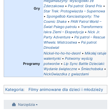
megamaszyny: Wyścigówki ze
Zderzakowa
•
Psi patrol: Grand Prix
•
Gry
Star Trek: Protogwiazda – Supernowa
•
SpongeBob Kanciastoporty: The
Cosmic Shake
•
PAW Patrol World –
Świat Psiego patrolu
•
Transformers:
Iskra Ziemi – Ekspedycja
•
Nick Jr.
Party Adventure
•
Psi patrol – Rescue
Wheels: Mistrzostwa‎
•
Psi patrol:
Dinoświat
Nickel-ho-ho-ho-deon!
•
Mikołaj ratuje
walentynki
•
Potworny wyścig
Programy
potworów
•
Lip Sync Battle Dzieciaki:
Wydanie świąteczne
•
Śmiechobeka
•
NickGwiazdka z gwiazdami
Kategoria
:
Filmy animowane dla dzieci i młodzieży
Narzędzia