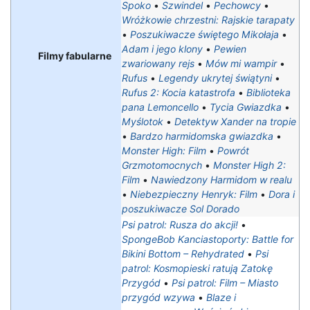
Spoko
•
Szwindel
•
Pechowcy
•
Wróżkowie chrzestni: Rajskie tarapaty‎
•
Poszukiwacze świętego Mikołaja
•
Adam i jego klony
•
Pewien
Filmy fabularne
zwariowany rejs
•
Mów mi wampir
•
Rufus
•
Legendy ukrytej świątyni
•
Rufus 2: Kocia katastrofa
•
Biblioteka
pana Lemoncello
•
Tycia Gwiazdka
•
Myślotok
•
Detektyw Xander na tropie
•
Bardzo harmidomska gwiazdka
•
Monster High: Film
•
Powrót
Grzmotomocnych
•
Monster High 2:
Film
•
Nawiedzony Harmidom w realu
•
Niebezpieczny Henryk: Film
•
Dora i
poszukiwacze Sol Dorado
Psi patrol: Rusza do akcji!
•
SpongeBob Kanciastoporty: Battle for
Bikini Bottom – Rehydrated
•
Psi
patrol: Kosmopieski ratują Zatokę
Przygód
•
Psi patrol: Film – Miasto
przygód wzywa
•
Blaze i