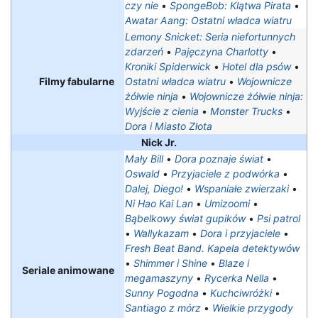
czy nie
•
SpongeBob: Klątwa Pirata
•
Awatar Aang: Ostatni władca wiatru
Lemony Snicket: Seria niefortunnych
zdarzeń
•
Pajęczyna Charlotty
•
Kroniki Spiderwick
•
Hotel dla psów
•
Filmy fabularne
Ostatni władca wiatru
•
Wojownicze
żółwie ninja
•
Wojownicze żółwie ninja:
Wyjście z cienia
•
Monster Trucks
•
Dora i Miasto Złota
Nick Jr.
Mały Bill
•
Dora poznaje świat
•
Oswald
•
Przyjaciele z podwórka
•
Dalej, Diego!
•
Wspaniałe zwierzaki
•
Ni Hao Kai Lan
•
Umizoomi
•
Bąbelkowy świat gupików
•
Psi patrol
•
Wallykazam
•
Dora i przyjaciele
•
Fresh Beat Band. Kapela detektywów
•
Shimmer i Shine
•
Blaze i
Seriale animowane
megamaszyny
•
Rycerka Nella
•
Sunny Pogodna
•
Kuchciwróżki
•
Santiago z mórz
•
Wielkie przygody