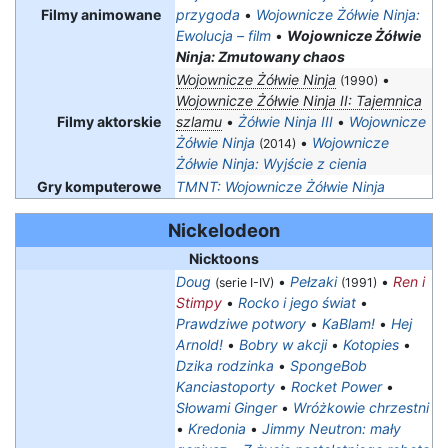
Filmy animowane
przygoda
•
Wojownicze Żółwie Ninja:
Ewolucja – film
•
Wojownicze Żółwie
Ninja: Zmutowany chaos
Wojownicze Żółwie Ninja
•
(1990)
Wojownicze Żółwie Ninja II: Tajemnica
Filmy aktorskie
szlamu
•
Żółwie Ninja III
•
Wojownicze
Żółwie Ninja
•
Wojownicze
(2014)
Żółwie Ninja: Wyjście z cienia
Gry komputerowe
TMNT: Wojownicze Żółwie Ninja
Nickelodeon
Nicktoons
Doug
•
Pełzaki
•
Ren i
(serie I-IV)
(1991)
Stimpy
•
Rocko i jego świat
•
Prawdziwe potwory
•
KaBlam!
•
Hej
Arnold!
•
Bobry w akcji
•
Kotopies
•
Dzika rodzinka
•
SpongeBob
Kanciastoporty
•
Rocket Power
•
Słowami Ginger
•
Wróżkowie chrzestni
•
Kredonia
•
Jimmy Neutron: mały