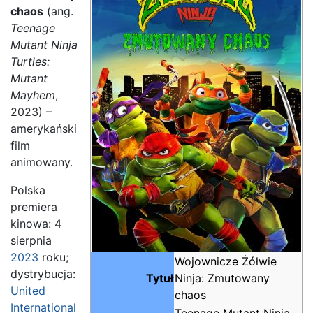
chaos
(ang.
Teenage
Mutant Ninja
Turtles:
Mutant
Mayhem
,
2023) –
amerykański
film
animowany.
Polska
premiera
kinowa: 4
sierpnia
2023
roku;
Wojownicze Żółwie
dystrybucja:
Tytuł
Ninja: Zmutowany
United
chaos
International
Teenage Mutant Ninja