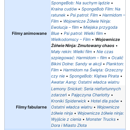
SpongeBob: Na suchym lądzie
•
Kraina cudów
•
SpongeBob Film: Na
ratunek
•
Psi patrol: Film
•
Harmidom –
Film
•
Wojownicze Żółwie Ninja:
Ewolucja – film
•
Miejska przygoda
Filmy animowane
Blue
•
Psi patrol: Wielki film
•
Wielkodomscy – Film
•
Wojownicze
Żółwie Ninja: Zmutowany chaos
•
Mały rekin: Wielki film
•
Nie czas
szpiegować: Harmidom – film
•
Ocalić
Bikini Dolne: Sandy w akcji
•
Plankton:
Film
•
Harmidom na Święta: Grzeczny
czy nie
•
SpongeBob: Klątwa Pirata
•
Awatar Aang: Ostatni władca wiatru
Lemony Snicket: Seria niefortunnych
zdarzeń
•
Pajęczyna Charlotty
•
Kroniki Spiderwick
•
Hotel dla psów
•
Filmy fabularne
Ostatni władca wiatru
•
Wojownicze
żółwie ninja
•
Wojownicze żółwie ninja:
Wyjście z cienia
•
Monster Trucks
•
Dora i Miasto Złota