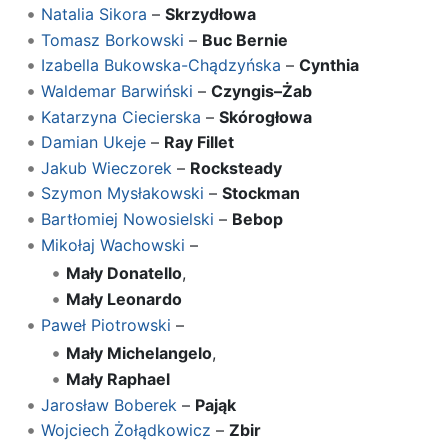
Natalia Sikora
–
Skrzydłowa
Tomasz Borkowski
–
Buc Bernie
Izabella Bukowska-Chądzyńska
–
Cynthia
Waldemar Barwiński
–
Czyngis–Żab
Katarzyna Ciecierska
–
Skórogłowa
Damian Ukeje
–
Ray Fillet
Jakub Wieczorek
–
Rocksteady
Szymon Mysłakowski
–
Stockman
Bartłomiej Nowosielski
–
Bebop
Mikołaj Wachowski
–
Mały Donatello
,
Mały Leonardo
Paweł Piotrowski
–
Mały Michelangelo
,
Mały Raphael
Jarosław Boberek
–
Pająk
Wojciech Żołądkowicz
–
Zbir