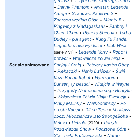
geniusz
•
Z życia nastoletniego robota
•
Danny Phantom
•
Awatar: Legenda
Aanga
•
Szanowni Państwo X
•
Zagroda według Otisa
•
Mighty B
•
Pingwiny z Madagaskaru
•
Fanboy i
Chum Chum
•
Planeta Sheena
•
Turbo
Dudley - psi agent
•
Kung Fu Panda:
Legenda o niezwykłości
•
Klub Winx
•
Legenda Korry
•
Robot i
(serie V-VII)
potwór
•
Wojownicze żółwie ninja
•
Seriale animowane
Sanjay i Craig
•
Potwory kontra Obcy
•
Piekaczki
•
Henio Dzióbek
•
Świń
Koza Banan Robal
•
Harmidom
•
Bunsen, ty bestio!
•
Witajcie w Wayne
•
Przygody Niebezpiecznego Henryka
•
Wojownicze Żółwie Ninja: Ewolucja
•
Pinky Malinky
•
Wielkodomscy
•
Po
prostu Kucek
•
Glitch Tech
•
Koralowy
obóz: Młodzieńcze lato SpongeBoba
•
Reksin
•
Pełzaki
•
Patryk
(2020)
Rozgwiazda Show
•
Pocztowa Góra
•
Star Trek: Protogwiazda
•
Natan