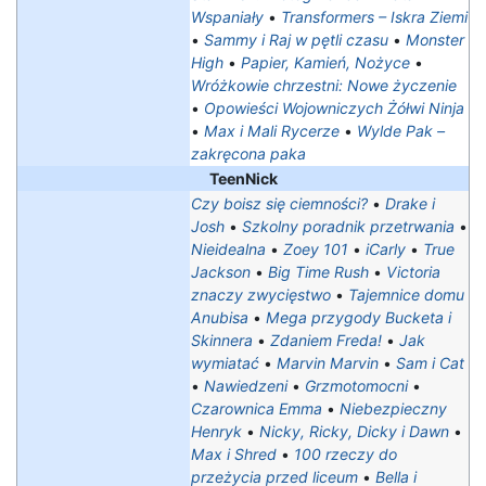
Wspaniały
•
Transformers – Iskra Ziemi
•
Sammy i Raj w pętli czasu
•
Monster
High
•
Papier, Kamień, Nożyce
•
Wróżkowie chrzestni: Nowe życzenie
•
Opowieści Wojowniczych Żółwi Ninja
•
Max i Mali Rycerze
•
Wylde Pak –
zakręcona paka
TeenNick
Czy boisz się ciemności?
•
Drake i
Josh
•
Szkolny poradnik przetrwania
•
Nieidealna
•
Zoey 101
•
iCarly
•
True
Jackson
•
Big Time Rush
•
Victoria
znaczy zwycięstwo
•
Tajemnice domu
Anubisa
•
Mega przygody Bucketa i
Skinnera
•
Zdaniem Freda!
•
Jak
wymiatać
•
Marvin Marvin
•
Sam i Cat
•
Nawiedzeni
•
Grzmotomocni
•
Czarownica Emma
•
Niebezpieczny
Henryk
•
Nicky, Ricky, Dicky i Dawn
•
Max i Shred
•
100 rzeczy do
przeżycia przed liceum
•
Bella i