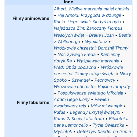
Inne
Albert. Wielkie marzenia małej choinki
•
Hej Arnold! Przygoda w dżungli
•
Filmy animowane
Rocko i jego świat: Kiedyś to było
•
Najeźdźca Zim: Żarłoczny Florpus
Wesołych świąt – Drake i Josh
•
Bestia
z Wolfsberga
•
Wymiatacz
•
Wróżkowie chrzestni: Dorośnij Timmy
•
Noc żywego Freda
•
Kamienny
dotyk Ra
•
Wyśpiewać marzenia
•
Fred: Obóz obciachu
•
Wróżkowie
chrzestni: Timmy ratuje święta
•
Nicky
Spoko
•
Szwindel
•
Pechowcy
•
Wróżkowie chrzestni: Rajskie tarapaty‎
•
Poszukiwacze świętego Mikołaja
•
Adam i jego klony
•
Pewien
Filmy fabularne
zwariowany rejs
•
Mów mi wampir
•
Rufus
•
Legendy ukrytej świątyni
•
Rufus 2: Kocia katastrofa
•
Biblioteka
pana Lemoncello
•
Tycia Gwiazdka
•
Myślotok
•
Detektyw Xander na tropie