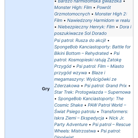
•
Bardzo harmidomska gwiazdka
•
Monster High: Film
•
Powrót
Grzmotomocnych
•
Monster High 2:
Film
•
Nawiedzony Harmidom w realu
•
Niebezpieczny Henryk: Film
•
Dora i
poszukiwacze Sol Dorado
Psi patrol: Rusza do akcji!
•
SpongeBob Kanciastoporty: Battle for
Bikini Bottom – Rehydrated
•
Psi
patrol: Kosmopieski ratują Zatokę
Przygód
•
Psi patrol: Film – Miasto
przygód wzywa
•
Blaze i
megamaszyny: Wyścigówki ze
Zderzakowa
•
Psi patrol: Grand Prix
•
Gry
Star Trek: Protogwiazda – Supernowa
•
SpongeBob Kanciastoporty: The
Cosmic Shake
•
PAW Patrol World –
Świat Psiego patrolu
•
Transformers:
Iskra Ziemi – Ekspedycja
•
Nick Jr.
Party Adventure
•
Psi patrol – Rescue
Wheels: Mistrzostwa‎
•
Psi patrol:
Dinoświat