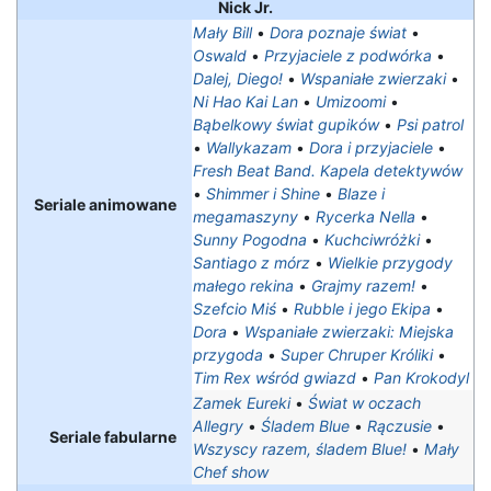
Nick Jr.
Mały Bill
•
Dora poznaje świat
•
Oswald
•
Przyjaciele z podwórka
•
Dalej, Diego!
•
Wspaniałe zwierzaki
•
Ni Hao Kai Lan
•
Umizoomi
•
Bąbelkowy świat gupików
•
Psi patrol
•
Wallykazam
•
Dora i przyjaciele
•
Fresh Beat Band. Kapela detektywów
•
Shimmer i Shine
•
Blaze i
Seriale animowane
megamaszyny
•
Rycerka Nella
•
Sunny Pogodna
•
Kuchciwróżki
•
Santiago z mórz
•
Wielkie przygody
małego rekina
•
Grajmy razem!
•
Szefcio Miś
•
Rubble i jego Ekipa
•
Dora
•
Wspaniałe zwierzaki: Miejska
przygoda
•
Super Chruper Króliki
•
Tim Rex wśród gwiazd
•
Pan Krokodyl
Zamek Eureki
•
Świat w oczach
Allegry
•
Śladem Blue
•
Rączusie
•
Seriale fabularne
Wszyscy razem, śladem Blue!
•
Mały
Chef show