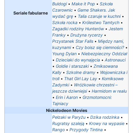
Buldogi
•
Make it Pop
•
Szkoła
Czarownic
•
Game Shakers. Jak
Seriale fabularne
wydać grę
•
Talia czaruje w kuchni
•
Szkoła rocka
•
Królestwo Tamtych
•
Zagadki rodziny Hunterów
•
Jestem
Franky
•
Drużyna rycerzy
•
Przystanek Star Falls
•
Między nami,
kuzynami
•
Czy boisz się ciemności?
•
Young Dylan
•
Niebezpieczny Oddział
•
Dzieciaki do wynajęcia
•
Astronauci
•
Goldie i starszaki
•
Zmiksowana
Kally
•
Szkolne dramy
•
Wojowniczka i
troll
•
That Girl Lay Lay
•
Komiksowe
Zadymki
•
Wróżkowie chrzestni –
jeszcze dziwniejsi
•
Harmidom w realu
•
Erin i Aaron
•
Grzmotomocni:
Tajniacy
Nickelodeon Movies
Pełzaki w Paryżu
•
Dzika rodzinka
•
Rugratsy szaleją
•
Krowy na wypasie
•
Rango
•
Przygody Tintina
•