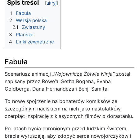
Spis treści
1
Fabuła
2
Wersja polska
2.1
Zwiastuny
3
Plansze
4
Linki zewnętrzne
Fabuła
Scenariusz animacji
„Wojownicze Żółwie Ninja”
został
napisany przez Rowe’a, Setha Rogena, Evana
Goldberga, Dana Hernandeza i Benji Samita.
To nowe spojrzenie na bohaterów komiksów ze
szczególnym naciskiem na nich jako nastolatków,
czerpiąc inspirację z klasycznych filmów o dorastaniu.
Po latach bycia chronionym przed ludzkim światem,
bracia wyruszają, aby zdobyć serca nowojorczyków i