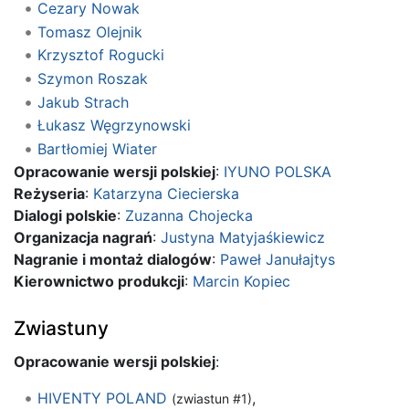
Cezary Nowak
Tomasz Olejnik
Krzysztof Rogucki
Szymon Roszak
Jakub Strach
Łukasz Węgrzynowski
Bartłomiej Wiater
Opracowanie wersji polskiej
:
IYUNO POLSKA
Reżyseria
:
Katarzyna Ciecierska
Dialogi polskie
:
Zuzanna Chojecka
Organizacja nagrań
:
Justyna Matyjaśkiewicz
Nagranie i montaż dialogów
:
Paweł Janułajtys
Kierownictwo produkcji
:
Marcin Kopiec
Zwiastuny
Opracowanie wersji polskiej
:
HIVENTY POLAND
,
(zwiastun #1)