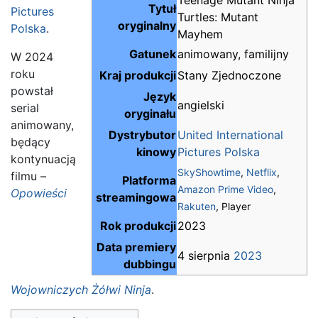
Tytuł
Pictures
Turtles: Mutant
oryginalny
Polska
.
Mayhem
Gatunek
animowany, familijny
W 2024
roku
Kraj produkcji
Stany Zjednoczone
powstał
Język
angielski
serial
oryginału
animowany,
Dystrybutor
United International
będący
kinowy
Pictures Polska
kontynuacją
SkyShowtime
,
Netflix
,
filmu –
Platforma
Amazon Prime Video
,
Opowieści
streamingowa
Rakuten
, Player
Rok produkcji
2023
Data premiery
4 sierpnia
2023
dubbingu
Wojowniczych Żółwi Ninja
.