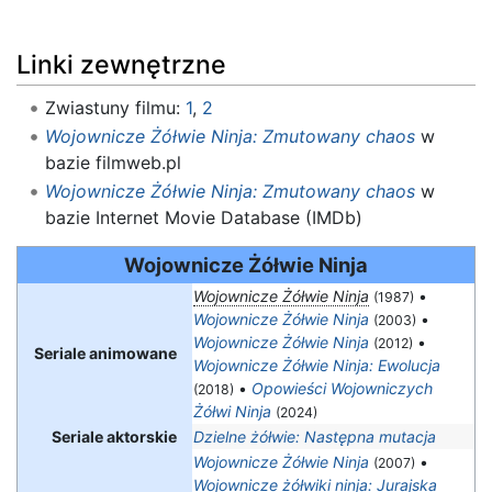
Linki zewnętrzne
Zwiastuny filmu:
1
,
2
Wojownicze Żółwie Ninja: Zmutowany chaos
w
bazie filmweb.pl
Wojownicze Żółwie Ninja: Zmutowany chaos
w
bazie Internet Movie Database (IMDb)
Wojownicze Żółwie Ninja
Wojownicze Żółwie Ninja
•
(1987)
Wojownicze Żółwie Ninja
•
(2003)
Wojownicze Żółwie Ninja
•
(2012)
Seriale animowane
Wojownicze Żółwie Ninja: Ewolucja
•
Opowieści Wojowniczych
(2018)
Żółwi Ninja
(2024)
Seriale aktorskie
Dzielne żółwie: Następna mutacja
Wojownicze Żółwie Ninja
•
(2007)
Wojownicze żółwiki ninja: Jurajska