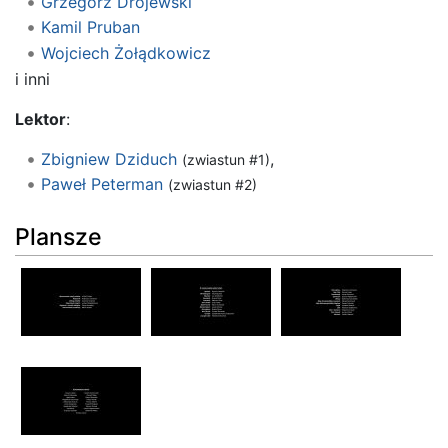
Grzegorz Drojewski
Kamil Pruban
Wojciech Żołądkowicz
i inni
Lektor
:
Zbigniew Dziduch
,
(zwiastun #1)
Paweł Peterman
(zwiastun #2)
Plansze