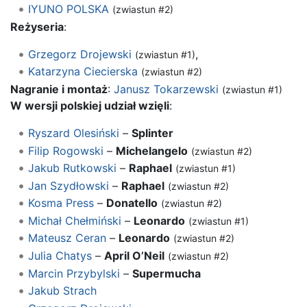
IYUNO POLSKA
(zwiastun #2)
Reżyseria
:
Grzegorz Drojewski
,
(zwiastun #1)
Katarzyna Ciecierska
(zwiastun #2)
Nagranie i montaż
:
Janusz Tokarzewski
(zwiastun #1)
W wersji polskiej udział wzięli
:
Ryszard Olesiński
–
Splinter
Filip Rogowski
–
Michelangelo
(zwiastun #2)
Jakub Rutkowski
–
Raphael
(zwiastun #1)
Jan Szydłowski
–
Raphael
(zwiastun #2)
Kosma Press
–
Donatello
(zwiastun #2)
Michał Chełmiński
–
Leonardo
(zwiastun #1)
Mateusz Ceran
–
Leonardo
(zwiastun #2)
Julia Chatys
–
April O’Neil
(zwiastun #2)
Marcin Przybylski
–
Supermucha
Jakub Strach