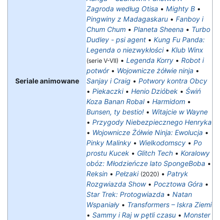
Zagroda według Otisa
•
Mighty B
•
Pingwiny z Madagaskaru
•
Fanboy i
Chum Chum
•
Planeta Sheena
•
Turbo
Dudley - psi agent
•
Kung Fu Panda:
Legenda o niezwykłości
•
Klub Winx
•
Legenda Korry
•
Robot i
(serie V-VII)
potwór
•
Wojownicze żółwie ninja
•
Seriale animowane
Sanjay i Craig
•
Potwory kontra Obcy
•
Piekaczki
•
Henio Dzióbek
•
Świń
Koza Banan Robal
•
Harmidom
•
Bunsen, ty bestio!
•
Witajcie w Wayne
•
Przygody Niebezpiecznego Henryka
•
Wojownicze Żółwie Ninja: Ewolucja
•
Pinky Malinky
•
Wielkodomscy
•
Po
prostu Kucek
•
Glitch Tech
•
Koralowy
obóz: Młodzieńcze lato SpongeBoba
•
Reksin
•
Pełzaki
•
Patryk
(2020)
Rozgwiazda Show
•
Pocztowa Góra
•
Star Trek: Protogwiazda
•
Natan
Wspaniały
•
Transformers – Iskra Ziemi
•
Sammy i Raj w pętli czasu
•
Monster