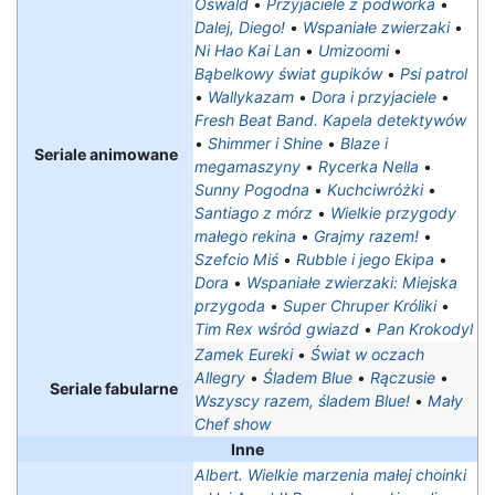
Oswald
•
Przyjaciele z podwórka
•
Dalej, Diego!
•
Wspaniałe zwierzaki
•
Ni Hao Kai Lan
•
Umizoomi
•
Bąbelkowy świat gupików
•
Psi patrol
•
Wallykazam
•
Dora i przyjaciele
•
Fresh Beat Band. Kapela detektywów
•
Shimmer i Shine
•
Blaze i
Seriale animowane
megamaszyny
•
Rycerka Nella
•
Sunny Pogodna
•
Kuchciwróżki
•
Santiago z mórz
•
Wielkie przygody
małego rekina
•
Grajmy razem!
•
Szefcio Miś
•
Rubble i jego Ekipa
•
Dora
•
Wspaniałe zwierzaki: Miejska
przygoda
•
Super Chruper Króliki
•
Tim Rex wśród gwiazd
•
Pan Krokodyl
Zamek Eureki
•
Świat w oczach
Allegry
•
Śladem Blue
•
Rączusie
•
Seriale fabularne
Wszyscy razem, śladem Blue!
•
Mały
Chef show
Inne
Albert. Wielkie marzenia małej choinki