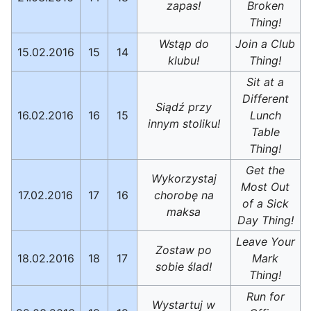
zapas!
Broken
Thing!
Wstąp do
Join a Club
15.02.2016
15
14
klubu!
Thing!
Sit at a
Different
Siądź przy
16.02.2016
16
15
Lunch
innym stoliku!
Table
Thing!
Get the
Wykorzystaj
Most Out
17.02.2016
17
16
chorobę na
of a Sick
maksa
Day Thing!
Leave Your
Zostaw po
18.02.2016
18
17
Mark
sobie ślad!
Thing!
Run for
Wystartuj w