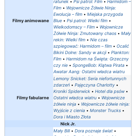
ratunek
•
Psi patrol: Film
•
Harmidom –
Film
•
Wojownicze Żółwie Ninja:
Ewolucja – film
•
Miejska przygoda
Filmy animowane
Blue
•
Psi patrol: Wielki film
•
Wielkodomscy – Film
•
Wojownicze
Żółwie Ninja: Zmutowany chaos
•
Mały
rekin: Wielki film
•
Nie czas
szpiegować: Harmidom – film
•
Ocalić
Bikini Dolne: Sandy w akcji
•
Plankton:
Film
•
Harmidom na Święta: Grzeczny
czy nie
•
SpongeBob: Klątwa Pirata
•
Awatar Aang: Ostatni władca wiatru
Lemony Snicket: Seria niefortunnych
zdarzeń
•
Pajęczyna Charlotty
•
Kroniki Spiderwick
•
Hotel dla psów
•
Filmy fabularne
Ostatni władca wiatru
•
Wojownicze
żółwie ninja
•
Wojownicze żółwie ninja:
Wyjście z cienia
•
Monster Trucks
•
Dora i Miasto Złota
Nick Jr.
Mały Bill
•
Dora poznaje świat
•