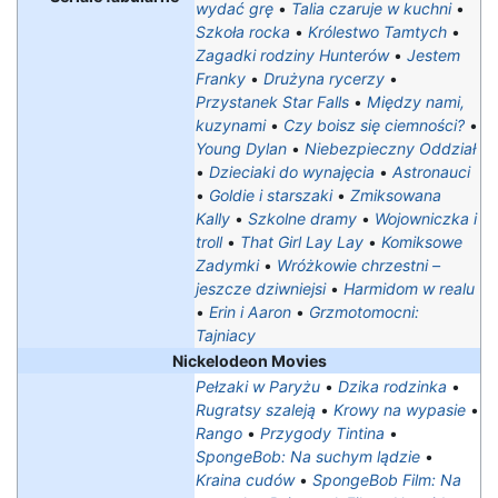
wydać grę
•
Talia czaruje w kuchni
•
Szkoła rocka
•
Królestwo Tamtych
•
Zagadki rodziny Hunterów
•
Jestem
Franky
•
Drużyna rycerzy
•
Przystanek Star Falls
•
Między nami,
kuzynami
•
Czy boisz się ciemności?
•
Young Dylan
•
Niebezpieczny Oddział
•
Dzieciaki do wynajęcia
•
Astronauci
•
Goldie i starszaki
•
Zmiksowana
Kally
•
Szkolne dramy
•
Wojowniczka i
troll
•
That Girl Lay Lay
•
Komiksowe
Zadymki
•
Wróżkowie chrzestni –
jeszcze dziwniejsi
•
Harmidom w realu
•
Erin i Aaron
•
Grzmotomocni:
Tajniacy
Nickelodeon Movies
Pełzaki w Paryżu
•
Dzika rodzinka
•
Rugratsy szaleją
•
Krowy na wypasie
•
Rango
•
Przygody Tintina
•
SpongeBob: Na suchym lądzie
•
Kraina cudów
•
SpongeBob Film: Na