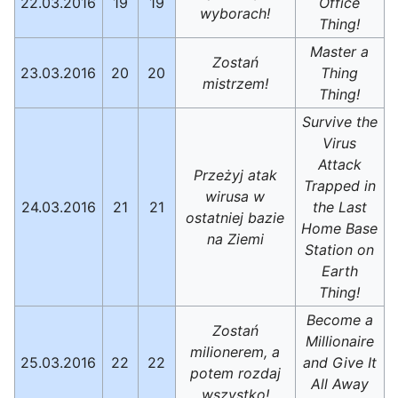
22.03.2016
19
19
Office
wyborach!
Thing!
Master a
Zostań
23.03.2016
20
20
Thing
mistrzem!
Thing!
Survive the
Virus
Attack
Przeżyj atak
Trapped in
wirusa w
24.03.2016
21
21
the Last
ostatniej bazie
Home Base
na Ziemi
Station on
Earth
Thing!
Become a
Zostań
Millionaire
milionerem, a
25.03.2016
22
22
and Give It
potem rozdaj
All Away
wszystko!