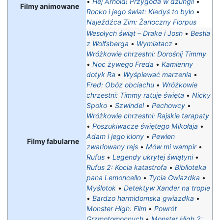
•
Hej Arnold! Przygoda w dżungli
•
Filmy animowane
Rocko i jego świat: Kiedyś to było
•
Najeźdźca Zim: Żarłoczny Florpus
Wesołych świąt – Drake i Josh
•
Bestia
z Wolfsberga
•
Wymiatacz
•
Wróżkowie chrzestni: Dorośnij Timmy
•
Noc żywego Freda
•
Kamienny
dotyk Ra
•
Wyśpiewać marzenia
•
Fred: Obóz obciachu
•
Wróżkowie
chrzestni: Timmy ratuje święta
•
Nicky
Spoko
•
Szwindel
•
Pechowcy
•
Wróżkowie chrzestni: Rajskie tarapaty‎
•
Poszukiwacze świętego Mikołaja
•
Adam i jego klony
•
Pewien
Filmy fabularne
zwariowany rejs
•
Mów mi wampir
•
Rufus
•
Legendy ukrytej świątyni
•
Rufus 2: Kocia katastrofa
•
Biblioteka
pana Lemoncello
•
Tycia Gwiazdka
•
Myślotok
•
Detektyw Xander na tropie
•
Bardzo harmidomska gwiazdka
•
Monster High: Film
•
Powrót
Grzmotomocnych
•
Monster High 2: