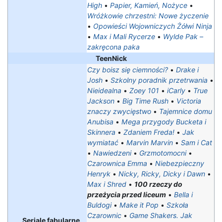
High
•
Papier, Kamień, Nożyce
•
Wróżkowie chrzestni: Nowe życzenie
•
Opowieści Wojowniczych Żółwi Ninja
•
Max i Mali Rycerze
•
Wylde Pak –
zakręcona paka
TeenNick
Czy boisz się ciemności?
•
Drake i
Josh
•
Szkolny poradnik przetrwania
•
Nieidealna
•
Zoey 101
•
iCarly
•
True
Jackson
•
Big Time Rush
•
Victoria
znaczy zwycięstwo
•
Tajemnice domu
Anubisa
•
Mega przygody Bucketa i
Skinnera
•
Zdaniem Freda!
•
Jak
wymiatać
•
Marvin Marvin
•
Sam i Cat
•
Nawiedzeni
•
Grzmotomocni
•
Czarownica Emma
•
Niebezpieczny
Henryk
•
Nicky, Ricky, Dicky i Dawn
•
Max i Shred
•
100 rzeczy do
przeżycia przed liceum
•
Bella i
Buldogi
•
Make it Pop
•
Szkoła
Czarownic
•
Game Shakers. Jak
Seriale fabularne