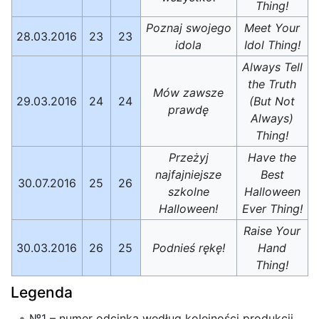
Thing!
Poznaj swojego
Meet Your
28.03.2016
23
23
idola
Idol Thing!
Always Tell
the Truth
Mów zawsze
29.03.2016
24
24
(But Not
prawdę
Always)
Thing!
Przeżyj
Have the
najfajniejsze
Best
30.07.2016
25
26
szkolne
Halloween
Halloween!
Ever Thing!
Raise Your
30.03.2016
26
25
Podnieś rękę!
Hand
Thing!
Legenda
№1 – numer odcinka według kolejności produkcji