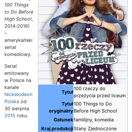
100 Things
to Do Before
High School
,
2014-2016)
–
amerykański
serial
komediowy.
Serial
emitowany
w Polsce na
kanale
100 rzeczy do
Tytuł
Nickelodeon
przeżycia przed liceum
Polska
od
Tytuł
100 Things to Do
30 sierpnia
oryginalny
Before High School
2015
roku.
Gatunek
familijny, komedia
Kraj produkcji
Stany Zjednoczone