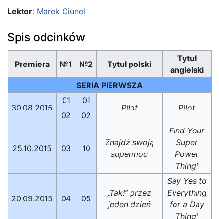
Lektor
:
Marek Ciunel
Spis odcinków
Tytuł
Premiera
№1
№2
Tytuł polski
angielski
SERIA PIERWSZA
01
01
30.08.2015
Pilot
Pilot
02
02
Find Your
Znajdź swoją
Super
25.10.2015
03
10
supermoc
Power
Thing!
Say Yes to
„Tak!” przez
Everything
20.09.2015
04
05
jeden dzień
for a Day
Thing!