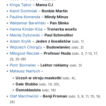
Kinga Tabor
–
Mama CJ
Kamil Dominiak
–
Ronbie Martin
Paulina Komenda
–
Mindy Minus
Waldemar Barwiński
–
Pan Slinko
Hanna Kinder-Kiss
–
Trenerka wuefu
Maciej Dybowski
–
Paul Schmolitor
Adam Krylik
–
Jeden z licealistów
(odc. 1)
Wojciech Chorąży
–
Budowlaniec
(odc. 2)
Miłogost Reczek
–
Profesor Nuda
(odc. 3, 7-12, 17,
22, 25-26)
Piotr Borowiec
–
Lektor reklamy
(odc. 3)
Mateusz Narloch
–
Uczeń w stroju maskotki
,
(odc. 4)
Dale Stubbs
,
(odc. 14, 20)
Ósmoklasista
(odc. 16)
Olaf Marchwicki
–
Benji Froman
(odc. 5, 8, 11, 15, 18,
25)