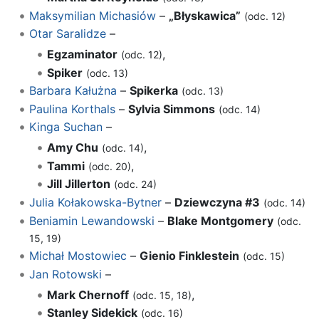
Maksymilian Michasiów
–
„Błyskawica”
(odc. 12)
Otar Saralidze
–
Egzaminator
,
(odc. 12)
Spiker
(odc. 13)
Barbara Kałużna
–
Spikerka
(odc. 13)
Paulina Korthals
–
Sylvia Simmons
(odc. 14)
Kinga Suchan
–
Amy Chu
,
(odc. 14)
Tammi
,
(odc. 20)
Jill Jillerton
(odc. 24)
Julia Kołakowska-Bytner
–
Dziewczyna #3
(odc. 14)
Beniamin Lewandowski
–
Blake Montgomery
(odc.
15, 19)
Michał Mostowiec
–
Gienio Finklestein
(odc. 15)
Jan Rotowski
–
Mark Chernoff
,
(odc. 15, 18)
Stanley Sidekick
(odc. 16)