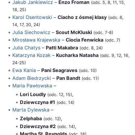
Jakub Jankiewicz
–
Enzo Froman
(odc. 5, 8, 11, 15,
18, 25)
Karol Osentowski
–
Ciacho z ósmej klasy
(odc. 6,
14, 17, 20, 24)
Julia Siechowicz
–
Scout McKluski
(odc. 7-8)
Mirosława Krajewska
–
Ciocia Fenwicka
(odc. 7)
Julia Chatys
–
Patti Makabra
(odc. 8, 24)
Katarzyna Kozak
–
Kucharka Natasha
(odc. 9, 12, 16,
24-25)
Ewa Kania
–
Pani Seagraves
(odc. 10)
Adam Biedrzycki
–
Pan Bandt
(odc. 11)
Maria Pawłowska
–
Lori Loudly
,
(odc. 12, 15)
Dziewczyna #1
(odc. 14)
Marta Dylewska
–
Zelphaba
,
(odc. 12)
Dziewczyna #2
,
(odc. 14)
Martha St. Reynolds
(odc. 18)