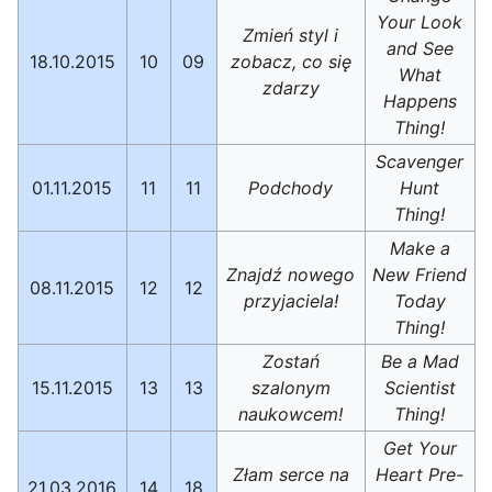
Your Look
Zmień styl i
and See
18.10.2015
10
09
zobacz, co się
What
zdarzy
Happens
Thing!
Scavenger
01.11.2015
11
11
Podchody
Hunt
Thing!
Make a
Znajdź nowego
New Friend
08.11.2015
12
12
przyjaciela!
Today
Thing!
Zostań
Be a Mad
15.11.2015
13
13
szalonym
Scientist
naukowcem!
Thing!
Get Your
Złam serce na
Heart Pre-
21.03.2016
14
18