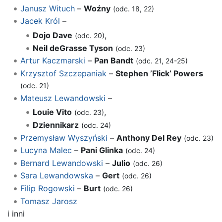
Janusz Wituch
–
Woźny
(odc. 18, 22)
Jacek Król
–
Dojo Dave
,
(odc. 20)
Neil deGrasse Tyson
(odc. 23)
Artur Kaczmarski
–
Pan Bandt
(odc. 21, 24-25)
Krzysztof Szczepaniak
–
Stephen ’Flick’ Powers
(odc. 21)
Mateusz Lewandowski
–
Louie Vito
,
(odc. 23)
Dziennikarz
(odc. 24)
Przemysław Wyszyński
–
Anthony Del Rey
(odc. 23)
Lucyna Malec
–
Pani Glinka
(odc. 24)
Bernard Lewandowski
–
Julio
(odc. 26)
Sara Lewandowska
–
Gert
(odc. 26)
Filip Rogowski
–
Burt
(odc. 26)
Tomasz Jarosz
i inni