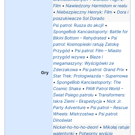
Film
•
Nawiedzony Harmidom w realu
•
Niebezpieczny Henryk: Film
•
Dora i
poszukiwacze Sol Dorado
Psi patrol: Rusza do akcji!
•
SpongeBob Kanciastoporty: Battle for
Bikini Bottom – Rehydrated
•
Psi
patrol: Kosmopieski ratują Zatokę
Przygód
•
Psi patrol: Film – Miasto
przygód wzywa
•
Blaze i
megamaszyny: Wyścigówki ze
Zderzakowa
•
Psi patrol: Grand Prix
•
Gry
Star Trek: Protogwiazda – Supernowa
•
SpongeBob Kanciastoporty: The
Cosmic Shake
•
PAW Patrol World –
Świat Psiego patrolu
•
Transformers:
Iskra Ziemi – Ekspedycja
•
Nick Jr.
Party Adventure
•
Psi patrol – Rescue
Wheels: Mistrzostwa‎
•
Psi patrol:
Dinoświat
Nickel-ho-ho-ho-deon!
•
Mikołaj ratuje
walentynki
•
Potworny wyścig