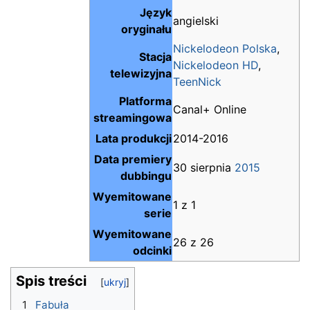
Język
angielski
oryginału
Nickelodeon Polska
,
Stacja
Nickelodeon HD
,
telewizyjna
TeenNick
Platforma
Canal+ Online
streamingowa
Lata produkcji
2014-2016
Data premiery
30 sierpnia
2015
dubbingu
Wyemitowane
1 z 1
serie
Wyemitowane
26 z 26
odcinki
Spis treści
1
Fabuła