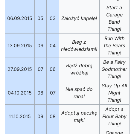
Start a
Garage
06.09.2015
05
03
Założyć kapelę!
Band
Thing!
Run With
Bieg z
13.09.2015
06
04
the Bears
niedźwiedziami!
Thing!
Be a Fairy
Bądź dobrą
27.09.2015
07
06
Godmother
wróżką!
Thing!
Stay Up All
Nie spać do
04.10.2015
08
07
Night
rana!
Thing!
Adopt a
Adoptuj paczkę
11.10.2015
09
08
Flour Baby
mąki
Thing!
Change