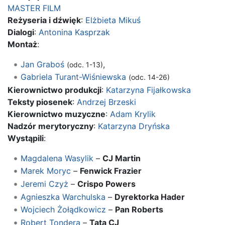
MASTER FILM
Reżyseria i dźwięk
:
Elżbieta Mikuś
Dialogi
:
Antonina Kasprzak
Montaż
:
Jan Graboś
,
(odc. 1-13)
Gabriela Turant-Wiśniewska
(odc. 14-26)
Kierownictwo produkcji
:
Katarzyna Fijałkowska
Teksty piosenek
:
Andrzej Brzeski
Kierownictwo muzyczne
:
Adam Krylik
Nadzór merytoryczny
:
Katarzyna Dryńska
Wystąpili
:
Magdalena Wasylik
–
CJ Martin
Marek Moryc
–
Fenwick Frazier
Jeremi Czyż
–
Crispo Powers
Agnieszka Warchulska
–
Dyrektorka Hader
Wojciech Żołądkowicz
–
Pan Roberts
Robert Tondera
–
Tata CJ