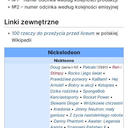
№2 – numer odcinka według kolejności emisyjnej
Linki zewnętrzne
100 rzeczy do przeżycia przed liceum
w polskiej
Wikipedii
Nickelodeon
Nicktoons
Doug
•
Pełzaki
•
Ren i
(serie I-IV)
(1991)
Stimpy
•
Rocko i jego świat
•
Prawdziwe potwory
•
KaBlam!
•
Hej
Arnold!
•
Bobry w akcji
•
Kotopies
•
Dzika rodzinka
•
SpongeBob
Kanciastoporty
•
Rocket Power
•
Słowami Ginger
•
Wróżkowie chrzestni
•
Kredonia
•
Jimmy Neutron: mały
geniusz
•
Z życia nastoletniego robota
•
Danny Phantom
•
Awatar: Legenda
Aanga
•
Szanowni Państwo X
•